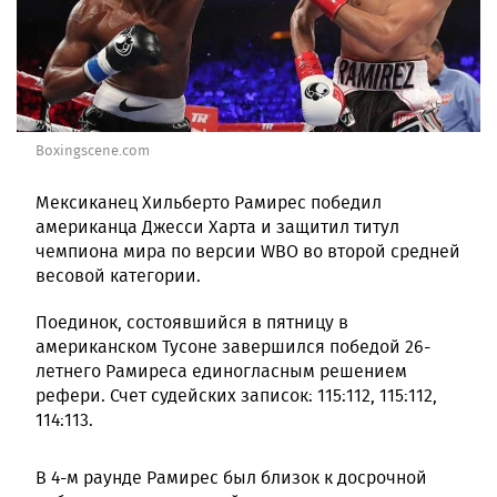
Boxingscene.com
Мексиканец Хильберто Рамирес победил
американца Джесси Харта и защитил титул
чемпиона мира по версии WBO во второй средней
весовой категории.
Поединок, состоявшийся в пятницу в
американском Тусоне завершился победой 26-
летнего Рамиреса единогласным решением
рефери. Счет судейских записок: 115:112, 115:112,
114:113.
В 4-м раунде Рамирес был близок к досрочной