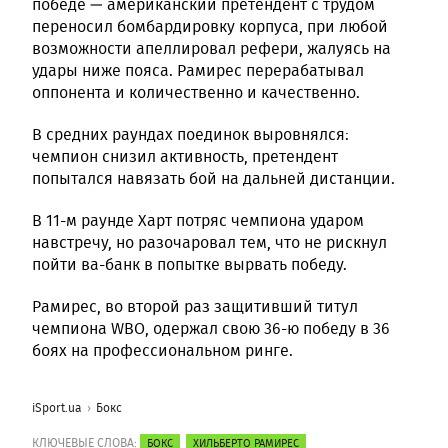
победе — американский претендент с трудом
переносил бомбардировку корпуса, при любой
возможности апеллировал рефери, жалуясь на
удары ниже пояса. Рамирес перерабатывал
оппонента и количественно и качественно.
В средних раундах поединок выровнялся:
чемпион снизил активность, претендент
попытался навязать бой на дальней дистанции.
В 11-м раунде Харт потряс чемпиона ударом
навстречу, но разочаровал тем, что не рискнул
пойти ва-банк в попытке вырвать победу.
Рамирес, во второй раз защитивший титул
чемпиона WBO, одержал свою 36-ю победу в 36
боях на профессиональном ринге.
iSport.ua
Бокс
КЛЮЧЕВЫЕ СЛОВА:
БОКС
ХИЛЬБЕРТО РАМИРЕС