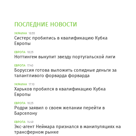
ПОСЛЕДНИЕ НОВОСТИ
УКРАИНА
18:55
Систерс пробились в квалификацию Кубка
Европы
ЕВРОПА
18:25
Ноттингем выкупит звезду португальской лиги
ЕВРОПА
17:40
Боруссия готова выложить солидные деньги за
талантливого форварда форварда
УКРАИНА
17:10
Харьков пробился в квалификацию Кубка
Европы
ЕВРОПА
16:25
Родри заявил о своем желании перейти в
Барселону
ЕВРОПА
14:49
Экс-агент Неймара признался в манипуляциях на
трансферном рынке