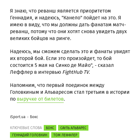
Я знаю, что реванш является приоритетом
Геннадия, и надеюсь, "Канело" пойдет на это. Я
имею в виду, что мы должны дать фанатам матч-
реванш, потому что они хотят снова увидеть двух
великих бойцов на ринге.
Надеюсь, мы сможем сделать это и фанаты увидят
их второй бой. Если это произойдет, то бой
состоится 5 мая на Синко де Майо", - сказал
Леффлер в интервью
FightHub TV
.
Напомним, что первый поединок между
Головкиным и Альваресом стал третьим в истории
по
выручке от билетов
.
iSport.ua
Бокс
КЛЮЧЕВЫЕ СЛОВА:
БОКС
САУЛЬ АЛЬВАРЕС
ГЕННАДИЙ ГОЛОВКИН
ТОМ ЛЕФФЛЕР