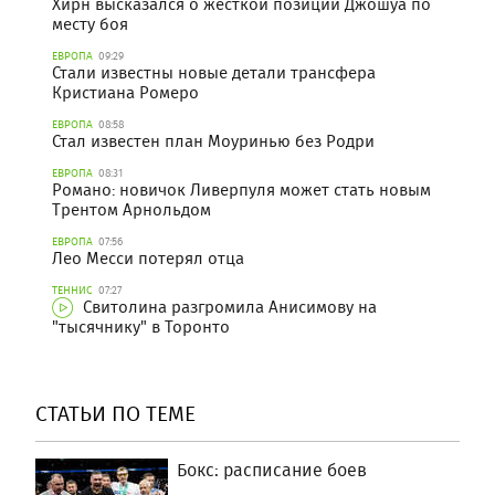
Хирн высказался о жёсткой позиции Джошуа по
месту боя
ЕВРОПА
09:29
Стали известны новые детали трансфера
Кристиана Ромеро
ЕВРОПА
08:58
Стал известен план Моуринью без Родри
ЕВРОПА
08:31
Романо: новичок Ливерпуля может стать новым
Трентом Арнольдом
ЕВРОПА
07:56
Лео Месси потерял отца
ТЕННИС
07:27
Свитолина разгромила Анисимову на
"тысячнику" в Торонто
СТАТЬИ ПО ТЕМЕ
Бокс: расписание боев