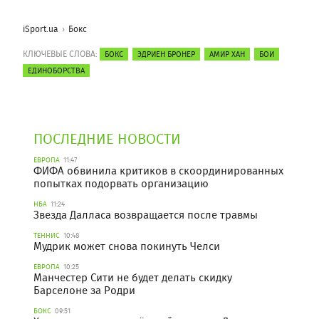
iSport.ua
Бокс
КЛЮЧЕВЫЕ СЛОВА:
БОКС
ЭДРИЕН БРОНЕР
АМИР ХАН
БОИ
ЕДИНОБОРСТВА
ПОСЛЕДНИЕ НОВОСТИ
ЕВРОПА
11:47
ФИФА обвинила критиков в скоординированных
попытках подорвать организацию
НБА
11:24
Звезда Далласа возвращается после травмы
ТЕННИС
10:48
Мудрик может снова покинуть Челси
ЕВРОПА
10:25
Манчестер Сити не будет делать скидку
Барселоне за Родри
БОКС
09:51