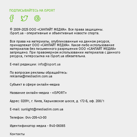
ПОДПИСЫВАЙТЕСЬ НА ISPORT
© 2009-2025 ООО «САНЛАЙТ МЕДИА». Все права защищены.
iSport.ua - оперативные и объективные новости спорта.
Все права на материалы, опубликованные на данном ресурсе,
принадлежат ООО «САНЛАЙТ МЕДИА». Какое-либо использование
материалов без письменного разрешения ООО «САНЛАЙТ МЕДИА»
запрещено. При правомерном использовании материалов с данного
ресурса, гиперссылка на iSport.ua обязательна.
E-mail редакции:
info@isport.ua
По вопросам рекламы обращайтесь:
reklama@mediadim.com.ua
Субъект в сфере онлайн-медиа
Название онлайн-медиа - «ISPORT»
Адрес: 02091, г. Киев, Харьковское шоссе, д. 172-Б, оф. 208/1
E-mail: sunlight@mediadim.com.ua
Телефон: 044-205-43-00
Идентификатор медиа - R40-06065
Контакты