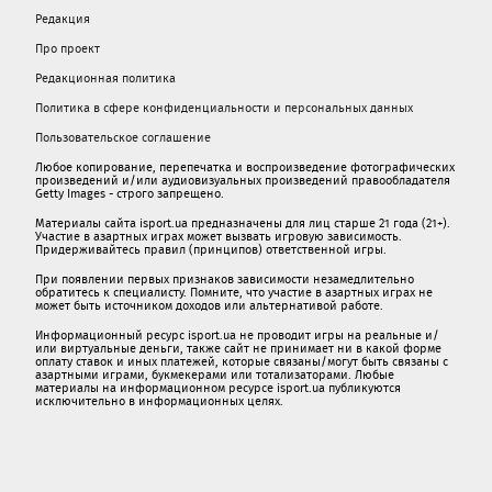
Редакция
Про проект
Редакционная политика
Политика в сфере конфиденциальности и персональных данных
Пользовательское соглашение
Любое копирование, перепечатка и воспроизведение фотографических
произведений и/или аудиовизуальных произведений правообладателя
Getty Images - строго запрещено.
Материалы сайта isport.ua предназначены для лиц старше 21 года (21+).
Участие в азартных играх может вызвать игровую зависимость.
Придерживайтесь правил (принципов) ответственной игры.
При появлении первых признаков зависимости незамедлительно
обратитесь к специалисту. Помните, что участие в азартных играх не
может быть источником доходов или альтернативой работе.
Информационный ресурс isport.ua не проводит игры на реальные и/
или виртуальные деньги, также сайт не принимает ни в какой форме
oплaту ставок и иных платежей, которые связаны/могут быть связаны c
азартными игрaми, букмекерами или тотализаторами. Любые
материалы на информационном ресурсе isport.ua публикуютcя
исключительно в информационных целях.