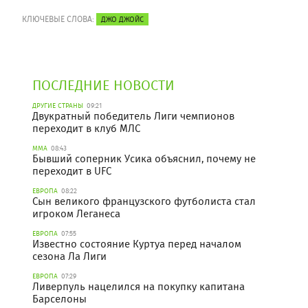
КЛЮЧЕВЫЕ СЛОВА:
ДЖО ДЖОЙС
ПОСЛЕДНИЕ НОВОСТИ
ДРУГИЕ СТРАНЫ
09:21
Двукратный победитель Лиги чемпионов
переходит в клуб МЛС
ММА
08:43
Бывший соперник Усика объяснил, почему не
переходит в UFC
ЕВРОПА
08:22
Сын великого французского футболиста стал
игроком Леганеса
ЕВРОПА
07:55
Известно состояние Куртуа перед началом
сезона Ла Лиги
ЕВРОПА
07:29
Ливерпуль нацелился на покупку капитана
Барселоны