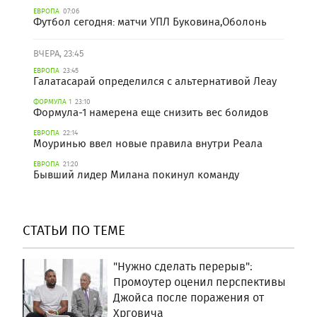
ЕВРОПА
07:06
Футбол сегодня: матчи УПЛ Буковина,Оболонь
ВЧЕРА, 23:45
ЕВРОПА
23:45
Галатасарай определился с альтернативой Леау
ФОРМУЛА 1
23:10
Формула-1 намерена еще снизить вес болидов
ЕВРОПА
22:14
Моуринью ввел новые правила внутри Реала
ЕВРОПА
21:20
Бывший лидер Милана покинул команду
СТАТЬИ ПО ТЕМЕ
"Нужно сделать перерыв":
Промоутер оценил перспективы
Джойса после поражения от
Хрговича