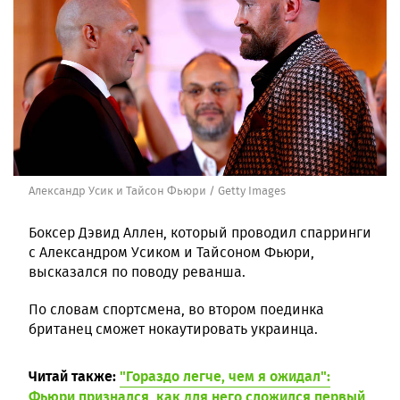
Александр Усик и Тайсон Фьюри / Getty Images
Боксер Дэвид Аллен, который проводил спарринги
с Александром Усиком и Тайсоном Фьюри,
высказался по поводу реванша.
По словам спортсмена, во втором поединка
британец сможет нокаутировать украинца.
Читай также:
"Гораздо легче, чем я ожидал":
Фьюри признался, как для него сложился первый