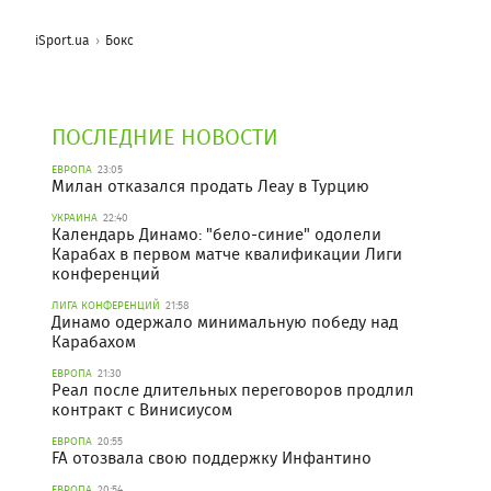
iSport.ua
Бокс
ПОСЛЕДНИЕ НОВОСТИ
ЕВРОПА
23:05
Милан отказался продать Леау в Турцию
УКРАИНА
22:40
Календарь Динамо: "бело-синие" одолели
Карабах в первом матче квалификации Лиги
конференций
ЛИГА КОНФЕРЕНЦИЙ
21:58
Динамо одержало минимальную победу над
Карабахом
ЕВРОПА
21:30
Реал после длительных переговоров продлил
контракт с Винисиусом
ЕВРОПА
20:55
FA отозвала свою поддержку Инфантино
ЕВРОПА
20:54