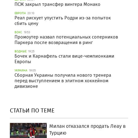
ПСЖ закрыл трансфер вингера Монако
ЕВРОПА
20:10
Реал рискует упустить Родри из-за попыток
сбить цену
БОКС
19:53
Промоутер назвал потенциальных соперников
Паркера после возвращения в ринг
ВОДНЫЕ
19:25
Бочек и Карнафель стали вице-чемпионками
Европы
УКРАИНА
19:05
Сборная Украины получила нового тренера
перед выступлением в элитном хоккейном
дивизионе
СТАТЬИ ПО ТЕМЕ
Милан отказался продать Леау в
Турцию