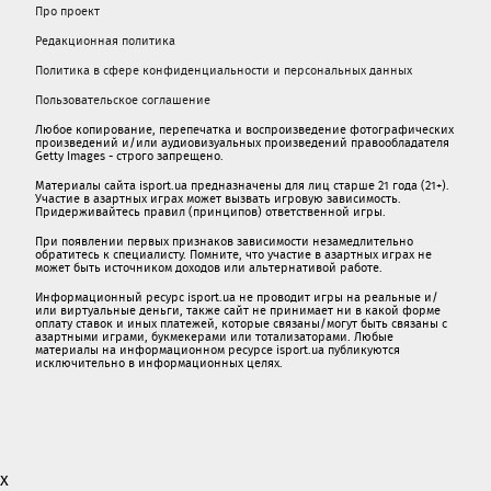
Про проект
Редакционная политика
Политика в сфере конфиденциальности и персональных данных
Пользовательское соглашение
Любое копирование, перепечатка и воспроизведение фотографических
произведений и/или аудиовизуальных произведений правообладателя
Getty Images - строго запрещено.
Материалы сайта isport.ua предназначены для лиц старше 21 года (21+).
Участие в азартных играх может вызвать игровую зависимость.
Придерживайтесь правил (принципов) ответственной игры.
При появлении первых признаков зависимости незамедлительно
обратитесь к специалисту. Помните, что участие в азартных играх не
может быть источником доходов или альтернативой работе.
Информационный ресурс isport.ua не проводит игры на реальные и/
или виртуальные деньги, также сайт не принимает ни в какой форме
oплaту ставок и иных платежей, которые связаны/могут быть связаны c
азартными игрaми, букмекерами или тотализаторами. Любые
материалы на информационном ресурсе isport.ua публикуютcя
исключительно в информационных целях.
x