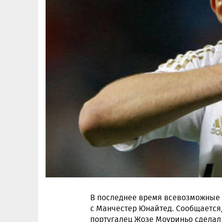
В последнее время всевозможные
с Манчестер Юнайтед. Сообщается
португалец Жозе Моуриньо сделал