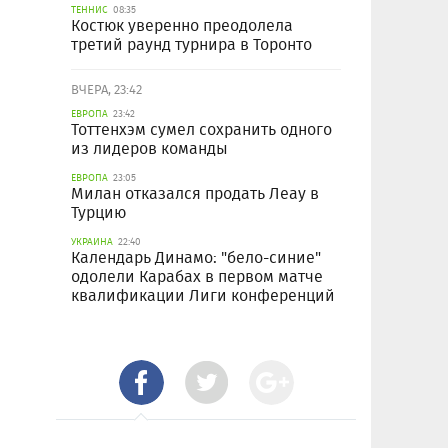
ТЕННИС
08:35
Костюк уверенно преодолела
третий раунд турнира в Торонто
ВЧЕРА, 23:42
ЕВРОПА
23:42
Тоттенхэм сумел сохранить одного
из лидеров команды
ЕВРОПА
23:05
Милан отказался продать Леау в
Турцию
УКРАИНА
22:40
Календарь Динамо: "бело-синие"
одолели Карабах в первом матче
квалификации Лиги конференций