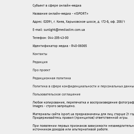
Субъект в сфере онлайн-медиа
Название онлайн-медиа - «ISPORT»
Адрес: 02091, г. Киев, Харьковское шоссе, д. 172-Б, оф. 208/1
E-mail: sunlight@mediadim.com.ua
Телефон: 044-205-43-00
Идентификатор медиа - R40-06065
Контакты
Редакция
Про проект
Редакционная политика
Политика в сфере конфиденциальности и персональных данны
Пользовательское соглашение
Любое копирование, перепечатка и воспроизведение фотограф
Images - строго запрещено.
Материалы сайта isport.ua предназначены для лиц старше 21 год
Придерживайтесь правил (принципов) ответственной игры.
При появлении первых признаков зависимости незамедлительно 
источником доходов или альтернативой работе.