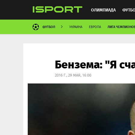
ОЛИМПИАДА
ФУТБ
ФУТБОЛ
ЛИГА ЧЕМПИОНО
УКРАИНА
ЕВРОПА
ХОККЕЙ
ММА
АВ
Бензема: "Я сч
2016 Г., 29 МАЯ, 16:00