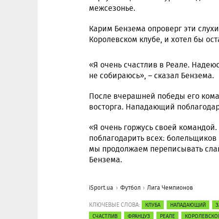
межсезонье.
Карим Бензема опроверг эти слухи
Королевском клубе, и хотел бы ост
«Я очень счастлив в Реале. Надеюс
не собираюсь», – сказал Бензема.
После вчерашней победы его кома
восторга. Нападающий поблагодари
«Я очень горжусь своей командой.
поблагодарить всех: болельщиков 
мы продолжаем переписывать сла
Бензема.
iSport.ua
Футбол
Лига Чемпионов
КЛЮЧЕВЫЕ СЛОВА:
КЛУБА
НАПАДАЮЩИЙ
З
СЧАСТЛИВ
ФРАНЦУЗ
РЕАЛЕ
КОРОЛЕВСКО