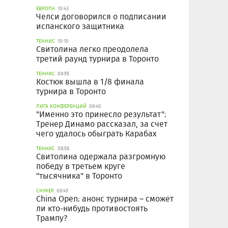
ЕВРОПА
10:43
Челси договорился о подписании
испанского защитника
ТЕННИС
10:10
Свитолина легко преодолела
третий раунд турнира в Торонто
ТЕННИС
09:55
Костюк вышла в 1/8 финала
турнира в Торонто
ЛИГА КОНФЕРЕНЦИЙ
09:40
"Именно это принесло результат":
Тренер Динамо рассказал, за счет
чего удалось обыграть Карабах
ТЕННИС
08:58
Свитолина одержала разгромную
победу в третьем круге
"тысячника" в Торонто
СНУКЕР
08:45
China Open: анонс турнира – сможет
ли кто-нибудь противостоять
Трампу?