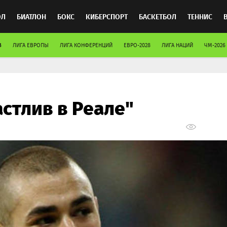
ОЛ
БИАТЛОН
БОКС
КИБЕРСПОРТ
БАСКЕТБОЛ
ТЕННИС
В
ЛИГА ЕВРОПЫ
ЛИГА КОНФЕРЕНЦИЙ
ЕВРО-2028
ЛИГА НАЦИЙ
ЧМ-2026
ТОСПОРТ
астлив в Реале"