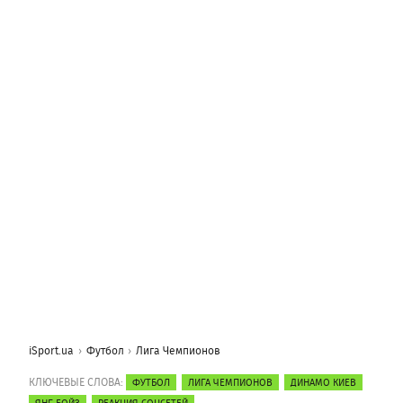
iSport.ua
Футбол
Лига Чемпионов
КЛЮЧЕВЫЕ СЛОВА:
ФУТБОЛ
ЛИГА ЧЕМПИОНОВ
ДИНАМО КИЕВ
ЯНГ БОЙЗ
РЕАКЦИЯ СОЦСЕТЕЙ