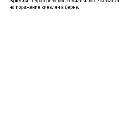
iSport.ua
собрал реакцию социальной сети Twitter
на поражение киевлян в Берне: