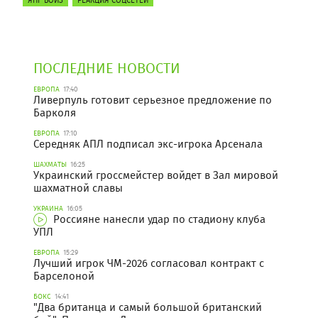
ПОСЛЕДНИЕ НОВОСТИ
ЕВРОПА
17:40
Ливерпуль готовит серьезное предложение по
Барколя
ЕВРОПА
17:10
Середняк АПЛ подписал экс-игрока Арсенала
ШАХМАТЫ
16:25
Украинский гроссмейстер войдет в Зал мировой
шахматной славы
УКРАИНА
16:05
Россияне нанесли удар по стадиону клуба
УПЛ
ЕВРОПА
15:29
Лучший игрок ЧМ-2026 согласовал контракт с
Барселоной
БОКС
14:41
"Два британца и самый большой британский