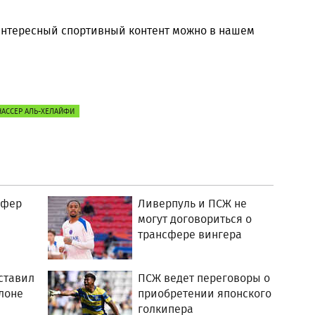
 интересный спортивный контент можно в нашем
НАССЕР АЛЬ-ХЕЛАЙФИ
сфер
Ливерпуль и ПСЖ не
могут договориться о
трансфере вингера
ставил
ПСЖ ведет переговоры о
лоне
приобретении японского
голкипера