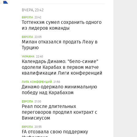
ВЧЕРА, 23:42
ЕВРОПА
23:42
Тоттенхэм сумел сохранить одного
из лидеров команды
ЕВРОПА
23:05
Милан отказался продать Леау в
Турцию
УКРАИНА
22:40
Календарь Динамо: "бело-синие"
одолели Карабах в первом матче
квалификации Лиги конференций
ЛИГА КОНФЕРЕНЦИЙ
21:58
Динамо одержало минимальную
победу над Карабахом
ЕВРОПА
21:30
Реал после длительных
переговоров продлил контракт с
Винисиусом
ЕВРОПА
20:55
FA отозвала свою поддержку