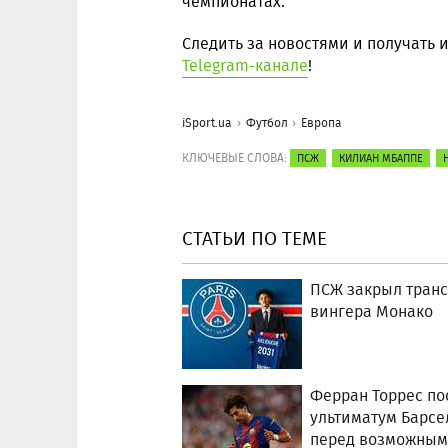
чемпионатах.
Следить за новостями и получать
Telegram-канале
!
iSport.ua
Футбол
Европа
КЛЮЧЕВЫЕ СЛОВА:
ПСЖ
КИЛИАН МБАППЕ
СТАТЬИ ПО ТЕМЕ
ПСЖ закрыл тран
вингера Монако
Ферран Торрес по
ультиматум Барсе
перед возможным