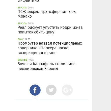
Инфантино
ЕВРОПА
20:54
ПСЖ закрыл трансфер вингера
Монако
ЕВРОПА
20:10
Реал рискует упустить Родри из-за
попыток сбить цену
БОКС
19:53
Промоутер назвал потенциальных
соперников Паркера после
возвращения в ринг
ВОДНЫЕ
19:25
Бочек и Карнафель стали вице-
чемпионками Европы