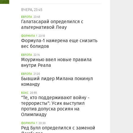
ВЧЕРА, 23:45
ЕВРОПА
23:45
Галатасарай определился с
альтернативой Леау
ФОРМУЛА 1
23:10
Формула-1 намерена еще снизить
вес болидов
ЕВРОПА
22:14
Моуринью ввел новые правила
внутри Реала
ЕВРОПА
21:20
Бывший лидер Милана покинул
команду
БОКС
20:55
"Те, кто поддерживают войну -
террористы": Усик выступил
против допуска росиян на
Олимпиаду
ФОРМУЛА 1
20:30
Ред Булл определился с заменой