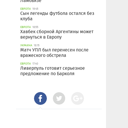
Ламбьязе
ЕВРОПА
19:45
Сын легенды футбола остался без
клуба
ЕВРОПА
18:55
Хавбек сборной Аргентины может
вернуться в Европу
УКРАИНА
18:15
Матч УПЛ был перенесен после
вражеского обстрела
ЕВРОПА
17:40
Ливерпуль готовит серьезное
предложение по Барколя