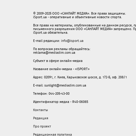
© 2009-2025 ООО «САНЛАЙТ МЕДИА». Все права защищены.
iSport.ua - оперативные и объективные новости спорта.
Все права на материалы, опубликованные на данном ресурсе, 
письменного разрешения ООО «САНЛАЙТ МЕДИА» запрещено. При
iSport.ua обязательна.
E-mail редакции:
info@isport.ua
По вопросам рекламы обращайтесь:
reklama@mediadim.com.ua
Субъект в сфере онлайн-медиа
Название онлайн-медиа - «ISPORT»
Адрес: 02091, г. Киев, Харьковское шоссе, д. 172-Б, оф. 208/1
E-mail: sunlight@mediadim.com.ua
Телефон: 044-205-43-00
Идентификатор медиа - R40-06065
Контакты
Редакция
Про проект
Редакционная политика