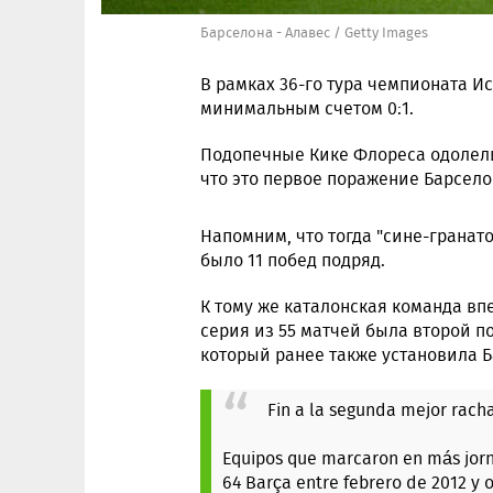
Барселона - Алавес / Getty Images
В рамках 36-го тура чемпионата И
минимальным счетом 0:1.
Подопечные Кике Флореса одолели
что это первое поражение Барсело
Напомним, что тогда "сине-гранато
было 11 побед подряд.
К тому же каталонская команда впе
серия из 55 матчей была второй по
который ранее также установила Б
Fin a la segunda mejor racha
Equipos que marcaron en más jorn
64 Barça entre febrero de 2012 y 