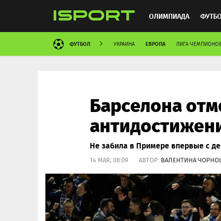
ОЛИМПИАДА
ФУТБ
ФУТБОЛ
ЕВРОПА
УКРАИНА
ЛИГА ЧЕМПИОНО
ХОККЕЙ
ММА
АВ
Барселона отм
антидостижени
Не забила в Примере впервые с де
14 МАЯ, 08:09 АВТОР:
ВАЛЕНТИНА ЧОРНО