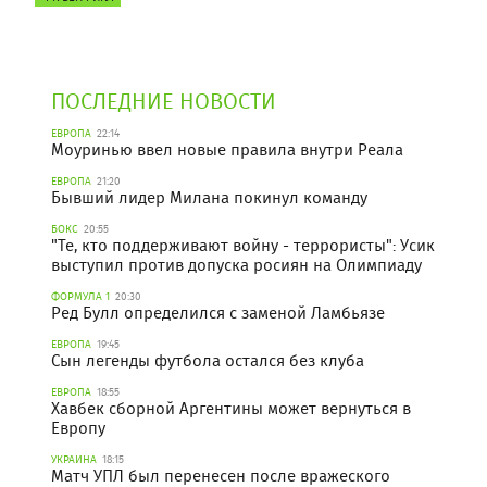
ПОСЛЕДНИЕ НОВОСТИ
ЕВРОПА
22:14
Моуринью ввел новые правила внутри Реала
ЕВРОПА
21:20
Бывший лидер Милана покинул команду
БОКС
20:55
"Те, кто поддерживают войну - террористы": Усик
выступил против допуска росиян на Олимпиаду
ФОРМУЛА 1
20:30
Ред Булл определился с заменой Ламбьязе
ЕВРОПА
19:45
Сын легенды футбола остался без клуба
ЕВРОПА
18:55
Хавбек сборной Аргентины может вернуться в
Европу
УКРАИНА
18:15
Матч УПЛ был перенесен после вражеского