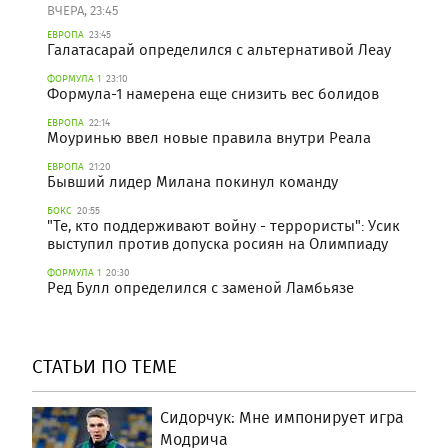
ВЧЕРА, 23:45
ЕВРОПА
23:45
Галатасарай определился с альтернативой Леау
ФОРМУЛА 1
23:10
Формула-1 намерена еще снизить вес болидов
ЕВРОПА
22:14
Моуринью ввел новые правила внутри Реала
ЕВРОПА
21:20
Бывший лидер Милана покинул команду
БОКС
20:55
"Те, кто поддерживают войну - террористы": Усик
выступил против допуска росиян на Олимпиаду
ФОРМУЛА 1
20:30
Ред Булл определился с заменой Ламбьязе
СТАТЬИ ПО ТЕМЕ
Сидорчук: Мне импонирует игра
Модрича