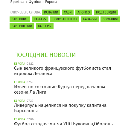
iSport.ua
Футбол
Европа
КЛЮЧЕВЫЕ СЛОВА:
ИСПАНИИ
ХАБИ
АЛОНСО
ПОДТВЕРДИЛ
ЗАВЕРШИТ
КАРЬЕРУ
ПОЛУЗАЩИТНИК
БАВАРИИ
СООБЩИЛ
ЗАВЕРШЕНИИ
КАРЬЕРЫ
ПОСЛЕДНИЕ НОВОСТИ
ЕВРОПА
08:22
Сын великого французского футболиста стал
игроком Леганеса
ЕВРОПА
07:55
Известно состояние Куртуа перед началом
сезона Ла Лиги
ЕВРОПА
07:29
Ливерпуль нацелился на покупку капитана
Барселоны
ЕВРОПА
07:06
Футбол сегодня: матчи УПЛ Буковина,Оболонь