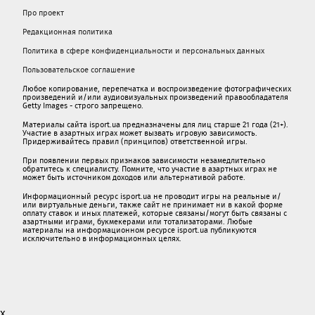
Про проект
Редакционная политика
Политика в сфере конфиденциальности и персональных данных
Пользовательское соглашение
Любое копирование, перепечатка и воспроизведение фотографических
произведений и/или аудиовизуальных произведений правообладателя
Getty Images - строго запрещено.
Материалы сайта isport.ua предназначены для лиц старше 21 года (21+).
Участие в азартных играх может вызвать игровую зависимость.
Придерживайтесь правил (принципов) ответственной игры.
При появлении первых признаков зависимости незамедлительно
обратитесь к специалисту. Помните, что участие в азартных играх не
может быть источником доходов или альтернативой работе.
Информационный ресурс isport.ua не проводит игры на реальные и/
или виртуальные деньги, также сайт не принимает ни в какой форме
oплaту ставок и иных платежей, которые связаны/могут быть связаны c
азартными игрaми, букмекерами или тотализаторами. Любые
материалы на информационном ресурсе isport.ua публикуютcя
исключительно в информационных целях.
x