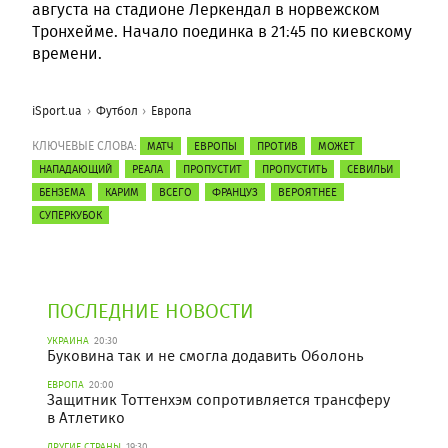
августа на стадионе Леркендал в норвежском
Тронхейме. Начало поединка в 21:45 по киевскому
времени.
iSport.ua
Футбол
Европа
КЛЮЧЕВЫЕ СЛОВА:
МАТЧ
ЕВРОПЫ
ПРОТИВ
МОЖЕТ
НАПАДАЮЩИЙ
РЕАЛА
ПРОПУСТИТ
ПРОПУСТИТЬ
СЕВИЛЬИ
БЕНЗЕМА
КАРИМ
ВСЕГО
ФРАНЦУЗ
ВЕРОЯТНЕЕ
СУПЕРКУБОК
ПОСЛЕДНИЕ НОВОСТИ
УКРАИНА
20:30
Буковина так и не смогла додавить Оболонь
ЕВРОПА
20:00
Защитник Тоттенхэм сопротивляется трансферу
в Атлетико
ДРУГИЕ СТРАНЫ
19:30