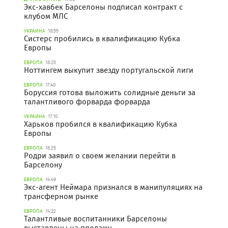
Экс-хавбек Барселоны подписал контракт с
клубом МЛС
УКРАИНА
18:55
Систерс пробились в квалификацию Кубка
Европы
ЕВРОПА
18:25
Ноттингем выкупит звезду португальской лиги
ЕВРОПА
17:40
Боруссия готова выложить солидные деньги за
талантливого форварда форварда
УКРАИНА
17:10
Харьков пробился в квалификацию Кубка
Европы
ЕВРОПА
16:25
Родри заявил о своем желании перейти в
Барселону
ЕВРОПА
14:49
Экс-агент Неймара признался в манипуляциях на
трансферном рынке
ЕВРОПА
14:22
Талантливые воспитанники Барселоны
выставлены на продажу