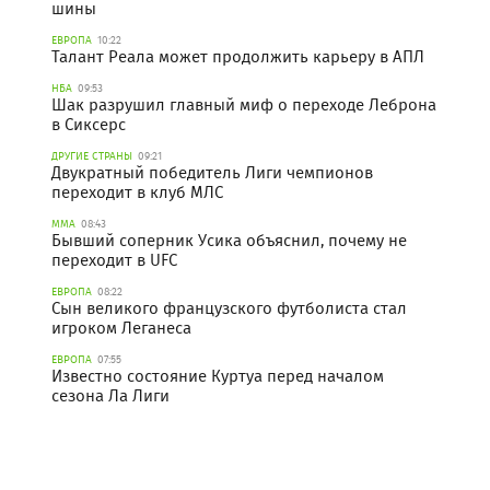
шины
ЕВРОПА
10:22
Талант Реала может продолжить карьеру в АПЛ
НБА
09:53
Шак разрушил главный миф о переходе Леброна
в Сиксерс
ДРУГИЕ СТРАНЫ
09:21
Двукратный победитель Лиги чемпионов
переходит в клуб МЛС
ММА
08:43
Бывший соперник Усика объяснил, почему не
переходит в UFC
ЕВРОПА
08:22
Сын великого французского футболиста стал
игроком Леганеса
ЕВРОПА
07:55
Известно состояние Куртуа перед началом
сезона Ла Лиги