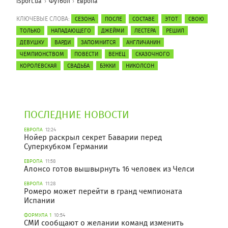
iSport.ua
Футбол
Европа
КЛЮЧЕВЫЕ СЛОВА:
СЕЗОНА
ПОСЛЕ
СОСТАВЕ
ЭТОТ
СВОЮ
ТОЛЬКО
НАПАДАЮЩЕГО
ДЖЕЙМИ
ЛЕСТЕРА
РЕШИЛ
ДЕВУШКУ
ВАРДИ
ЗАПОМНИТСЯ
АНГЛИЧАНИН
ЧЕМПИОНСТВОМ
ПОВЕСТИ
ВЕНЕЦ
СКАЗОЧНОГО
КОРОЛЕВСКАЯ
СВАДЬБА
БЭККИ
НИКОЛСОН
ПОСЛЕДНИЕ НОВОСТИ
ЕВРОПА
12:24
Нойер раскрыл секрет Баварии перед
Суперкубком Германии
ЕВРОПА
11:58
Алонсо готов вышвырнуть 16 человек из Челси
ЕВРОПА
11:28
Ромеро может перейти в гранд чемпионата
Испании
ФОРМУЛА 1
10:54
СМИ сообщают о желании команд изменить