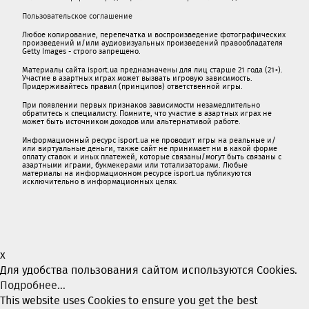
Пользовательское соглашение
Любое копирование, перепечатка и воспроизведение фотографических
произведений и/или аудиовизуальных произведений правообладателя
Getty Images - строго запрещено.
Материалы сайта isport.ua предназначены для лиц старше 21 года (21+).
Участие в азартных играх может вызвать игровую зависимость.
Придерживайтесь правил (принципов) ответственной игры.
При появлении первых признаков зависимости незамедлительно
обратитесь к специалисту. Помните, что участие в азартных играх не
может быть источником доходов или альтернативой работе.
Информационный ресурс isport.ua не проводит игры на реальные и/
или виртуальные деньги, также сайт не принимает ни в какой форме
oплaту ставок и иных платежей, которые связаны/могут быть связаны c
азартными игрaми, букмекерами или тотализаторами. Любые
материалы на информационном ресурсе isport.ua публикуютcя
исключительно в информационных целях.
x
Для удобства пользования сайтом используются Cookies.
Подробнее...
This website uses Cookies to ensure you get the best