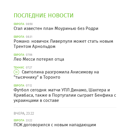
ПОСЛЕДНИЕ НОВОСТИ
ЕВРОПА
08:58
Стал известен план Моуринью без Родри
ЕВРОПА
08:31
Романо: новичок Ливерпуля может стать новым
Трентом Арнольдом
ЕВРОПА
07:56
Лео Месси потерял отца
ТЕННИС
07:27
Свитолина разгромила Анисимову на
"тысячнику" в Торонто
ЕВРОПА
07:12
Футбол сегодня: матчи УПЛ Динамо, Шахтера и
Кривбаса, также в Португалии сыграет Бенфика с
украинцами в составе
ВЧЕРА, 23:22
ЕВРОПА
23:22
ПСЖ договорился с новым нападающим