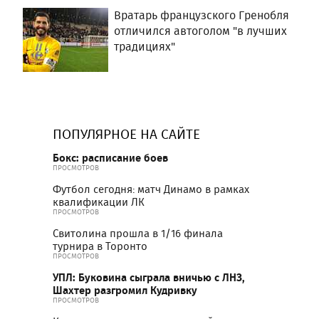
Вратарь французского Гренобля
отличился автоголом "в лучших
традициях"
ПОПУЛЯРНОЕ НА САЙТЕ
Бокс: расписание боев
ПРОСМОТРОВ
Футбол сегодня: матч Динамо в рамках
квалификации ЛК
ПРОСМОТРОВ
Свитолина прошла в 1/16 финала
турнира в Торонто
ПРОСМОТРОВ
УПЛ: Буковина сыграла вничью с ЛНЗ,
Шахтер разгромил Кудривку
ПРОСМОТРОВ