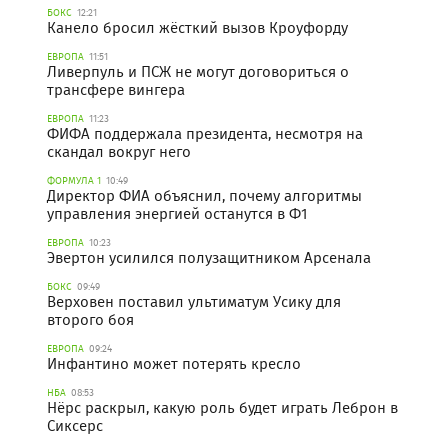
БОКС
12:21
Канело бросил жёсткий вызов Кроуфорду
ЕВРОПА
11:51
Ливерпуль и ПСЖ не могут договориться о
трансфере вингера
ЕВРОПА
11:23
ФИФА поддержала президента, несмотря на
скандал вокруг него
ФОРМУЛА 1
10:49
Директор ФИА объяснил, почему алгоритмы
управления энергией останутся в Ф1
ЕВРОПА
10:23
Эвертон усилился полузащитником Арсенала
БОКС
09:49
Верховен поставил ультиматум Усику для
второго боя
ЕВРОПА
09:24
Инфантино может потерять кресло
НБА
08:53
Нёрс раскрыл, какую роль будет играть Леброн в
Сиксерс