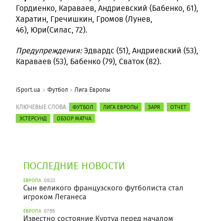
Гордиенко, Караваев, Андриевский (Бабенко, 61),
Харатин, Гречишкин, Громов (Лунев,
46), Юри(Силас, 72).
Предупреждения:
Эдвардс (51), Андриевский (53),
Караваев (53), Бабенко (79), Сваток (82).
iSport.ua
Футбол
Лига Европы
КЛЮЧЕВЫЕ СЛОВА:
ФУТБОЛ
ЛИГА ЕВРОПЫ
ЗАРЯ
ОТЧЕТ
ЭСТЕРСУНД
ОБЗОР МАТЧА
ПОСЛЕДНИЕ НОВОСТИ
ЕВРОПА
08:22
Сын великого французского футболиста стал
игроком Леганеса
ЕВРОПА
07:55
Известно состояние Куртуа перед началом