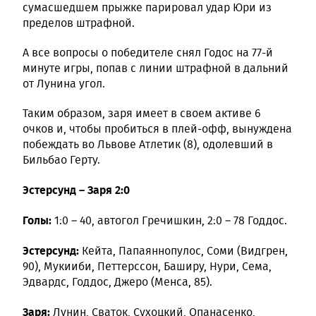
сумасшедшем прыжке парировал удар Юри из
пределов штрафной.
А все вопросы о победителе снял Годос на 77-й
минуте игры, попав с линии штрафной в дальний
от Лунина угол.
Таким образом, заря имеет в своем активе 6
очков и, чтобы пробиться в плей-офф, вынуждена
побеждать во Львове Атлетик (8), одолевший в
Бильбао Герту.
Эстерсунд – Заря 2:0
Голы:
1:0 – 40, автогол Гречишкин, 2:0 – 78 Годдос.
Эстерсунд:
Кейта, Папаяннопулос, Соми (Видгрен,
90), Мукииби, Петтерссон, Баширу, Нури, Сема,
Эдвардс, Годдос, Джеро (Менса, 85).
Заря:
Лунин, Сваток, Сухоцкий, Опанасенко,