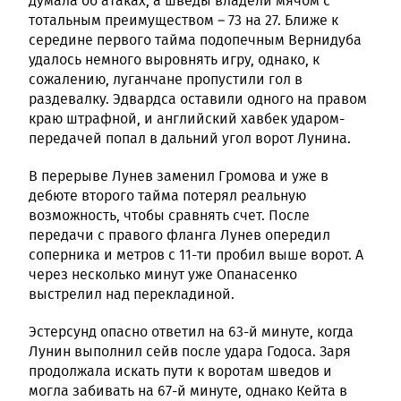
думала об атаках, а шведы владели мячом с
тотальным преимуществом – 73 на 27. Ближе к
середине первого тайма подопечным Вернидуба
удалось немного выровнять игру, однако, к
сожалению, луганчане пропустили гол в
раздевалку. Эдвардса оставили одного на правом
краю штрафной, и английский хавбек ударом-
передачей попал в дальний угол ворот Лунина.
В перерыве Лунев заменил Громова и уже в
дебюте второго тайма потерял реальную
возможность, чтобы сравнять счет. После
передачи с правого фланга Лунев опередил
соперника и метров с 11-ти пробил выше ворот. А
через несколько минут уже Опанасенко
выстрелил над перекладиной.
Эстерсунд опасно ответил на 63-й минуте, когда
Лунин выполнил сейв после удара Годоса. Заря
продолжала искать пути к воротам шведов и
могла забивать на 67-й минуте, однако Кейта в