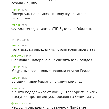
сезона Ла Лиги
ЕВРОПА
07:29
Ливерпуль нацелился на покупку капитана
Барселоны
ЕВРОПА
07:06
Футбол сегодня: матчи УПЛ Буковина,Оболонь
ВЧЕРА, 23:45
ЕВРОПА
23:45
Галатасарай определился с альтернативой Леау
ФОРМУЛА 1
23:10
Формула-1 намерена еще снизить вес болидов
ЕВРОПА
22:14
Моуринью ввел новые правила внутри Реала
ЕВРОПА
21:20
Бывший лидер Милана покинул команду
БОКС
20:55
"Те, кто поддерживают войну - террористы": Усик
выступил против допуска росиян на Олимпиаду
ФОРМУЛА 1
20:30
Ред Булл определился с заменой Ламбьязе