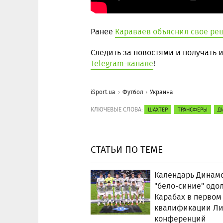
Ранее
Караваев объяснил свое ре
Следить за новостями и получать
Telegram-канале
!
iSport.ua
Футбол
Украина
КЛЮЧЕВЫЕ СЛОВА:
ШАХТЕР
ТРАНСФЕРЫ
Д
СТАТЬИ ПО ТЕМЕ
Календарь Динамо
"бело-синие" одо
Карабах в первом
квалификации Ли
конференций