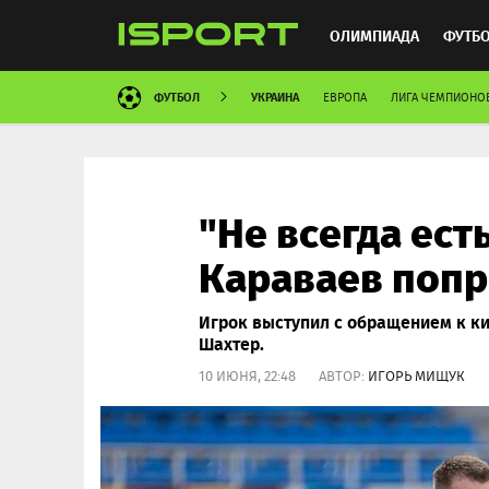
ОЛИМПИАДА
ФУТБ
ФУТБОЛ
УКРАИНА
ЕВРОПА
ЛИГА ЧЕМПИОНО
ХОККЕЙ
ММА
АВ
"Не всегда ест
Караваев попр
Игрок выступил с обращением к к
Шахтер.
10 ИЮНЯ, 22:48 АВТОР:
ИГОРЬ МИЩУК