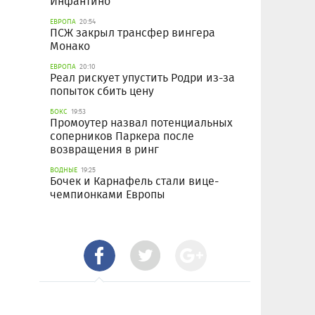
Инфантино
ЕВРОПА
20:54
ПСЖ закрыл трансфер вингера
Монако
ЕВРОПА
20:10
Реал рискует упустить Родри из-за
попыток сбить цену
БОКС
19:53
Промоутер назвал потенциальных
соперников Паркера после
возвращения в ринг
ВОДНЫЕ
19:25
Бочек и Карнафель стали вице-
чемпионками Европы