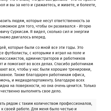
ол и вы за него и сражаетесь, и живете, и болеете,
азить людям, которые несут ответственность за
озможное для того, чтобы он развивался - Игорю
ичу Суркисам. Я видел, сколько сил и энергии
инамо двигалось вперед.
ей, которые были со мной все эти годы. Это
се футболисты, с которыми я играл на поле и
 массажистов, администраторов и работников
ят и помогают во всех делах. Спасибо работникам
лают все, чтобы у нас были хорошие тренировки,
главное. Также благодарен работникам офиса,
омочь, и медиадепартаменту. Благодарю всех
видна на поверхности, но она очень ценится. Только
чественно выполнять свое дело.
ать рядом с таким количеством профессионалов,
 к своей работе. Для меня было честью и