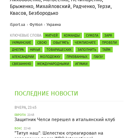
Брыженко, Михайловский, Радченко, Терзи,
Квасов, Безбородько
iSport.ua
Футбол
Украина
КЛЮЧЕВЫЕ СЛОВА:
МАТЧЕЙ
КОМАНДЫ
СУМЕЛА
ЗАРЯ
УКРАИНСКИЕ
СВОЮ
ОБЫГРАТЬ
ЧЕМПИОНАТЕ
ПРОВЕЛИ
ДНЕПРА
НИЧЬЯ
ТОВАРИЩЕСКИХ
ЗАПОЛНИТЬ
ТАЙМ
АЛЕКСАНДРИИ
МОЛОДЕЖКУ
ПРИЗВАННЫХ
ПАУЗУ
СВЯЗАННУЮ
МЕЖДУНАРОДНЫМИ
ИГРАМИ
ПОСЛЕДНИЕ НОВОСТИ
ВЧЕРА, 23:45
ЕВРОПА
23:45
Защитник Челси перешел в итальянский клуб
БОКС
22:48
"Титул наш": Шелестюк отреагировал на