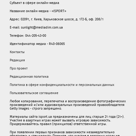
Субъект в сфере онлайн-медиа
Название онлайн-медиа - «ISPORT»
Адрес: 02091, г. Киев, Харьковское шоссе, д. 172-Б, оф. 208/1
E-mail: sunlight@mediadim.com.ua
Телефон: 044-205-43-00
Идентификатор медиа - R40-06065
Контакты
Редакция
Про проект
Редакционная политика
Политика в сфере конфиденциальности и персональных данных
Пользовательское соглашение
Любое копирование, перепечатка и воспроизведение фотографических
произведений и/или аудиовизуальных произведений правообладателя
Getty Images - строго запрещено.
Материалы сайта isport.ua предназначены для лиц старше 21 года (21+).
Участие в азартных играх может вызвать игровую зависимость.
Придерживайтесь правил (принципов) ответственной игры.
При появлении первых признаков зависимости незамедлительно
обратитесь к специалисту. Помните, что участие в азартных играх не