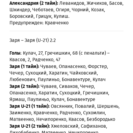
Александрия (2 тайм):
Леванидов, Жичиков, Басов,
Шкиндер, Чеботаев, Огиря, Чорний, Козак,
Боровский, Грицук, Кулиш.
Предупрежден: Кравченко
Заря – Заря (U-21) 2:2
Голы
: Кулач, 27, Гречишкин, 68 (с пенальти) –
Квасов, 2, Радченко, 47
Заря (1 тайм):
Чуваев, Опанасенко, Форстер,
Чечер, Сухоцкий, Харатин, Чайковский,
Любенович, Паулиньо, Бонавентуре, Кулач
Заря (2 тайм):
Чуваев, Сиваков, Чечер,
Опанасенко, Харатин, Сухоцкий, Гречишкин,
Ярмаш, Паулиньо, Кулач, Бонавентуре
Заря U-21 (1 тайм):
Овсянник, Повалий, Шершень,
Заименко, Кравченко, Радченко, Сухомлин,
Матвеенко, Нечипоренко, Квасов, Безбородько
Заря U-21 (2 тайм):
Хмеловский, Сафиханов,
Лихобабенко, Матвеенко, Нечипоренко,