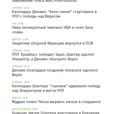
завоевание пояса WBO International
УКРАИНА
22:20
Календарь Динамо: "бело-синие" стартовали в
УПЛ с победы над Вересом
НБА
21:58
Умер пятикратный чемпион НБА и член Зала
славы
ЕВРОПА
21:09
Защитник сборной Франции вернулся в ПСЖ
УКРАИНА
20:30
УПЛ: Кривбасс победил Зарю, Шахтер одолел
Эпицентр, а Динамо обыграло Верес
УКРАИНА
20:10
Динамо благодаря позднему пенальти одолело
Верес
УКРАИНА
19:50
Календарь Шахтера: "горняки" одержали победу
над Эпицентром в матче УПЛ
ЕВРОПА
19:35
Мудрик помог Челси вырвать ничью в спарринге
ДРУГИЕ СТРАНЫ
18:50
Бывшую звезду Шахтера арестовали в Бразилии