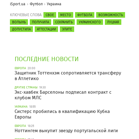
iSport.ua
Футбол
Украина
КЛЮЧЕВЫЕ СЛОВА:
СВОЕ
МЕСТО
ФУТБОЛА
ВОЗМОЖНОСТЬ
ВОЛЫНЬ
ПОЛУЧИЛА
СОХРАНИТЬ
УКРАИНСКОГО
ЛУЦКАЯ
ДОПУСТИЛА
АТТЕСТАЦИИ
ЭЛИТЕ
ПОСЛЕДНИЕ НОВОСТИ
ЕВРОПА
20:00
Защитник Тоттенхэм сопротивляется трансферу
в Атлетико
ДРУГИЕ СТРАНЫ
19:30
Экс-хавбек Барселоны подписал контракт с
клубом МЛС
УКРАИНА
18:55
Систерс пробились в квалификацию Кубка
Европы
ЕВРОПА
18:25
Ноттингем выкупит звезду португальской лиги