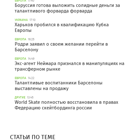
ЕВРОПА
17:40
Боруссия готова выложить солидные деньги за
талантливого форварда форварда
УКРАИНА
17:10
Харьков пробился в квалификацию Кубка
Европы
ЕВРОПА
16:25
Родри заявил о своем желании перейти в
Барселону
ЕВРОПА
14:49
Экс-агент Неймара признался в манипуляциях на
трансферном рынке
ЕВРОПА
14:22
Талантливые воспитанники Барселоны
выставлены на продажу
ДРУГИЕ
13:45
World Skate полностью восстановила в правах
Федерацию скейтбординга россии
СТАТЬИ ПО ТЕМЕ