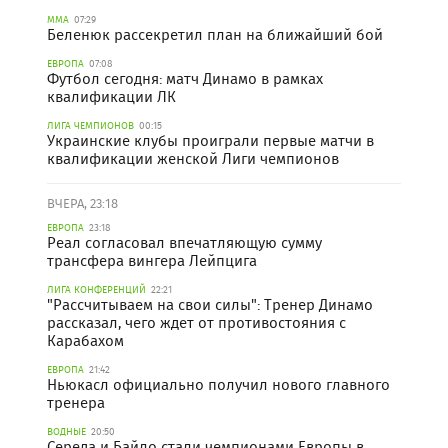
ММА
07:29
Беленюк рассекретил план на ближайший бой
ЕВРОПА
07:08
Футбол сегодня: матч Динамо в рамках
квалификации ЛК
ЛИГА ЧЕМПИОНОВ
00:15
Украинские клубы проиграли первые матчи в
квалификации женской Лиги чемпионов
ВЧЕРА, 23:18
ЕВРОПА
23:18
Реал согласовал впечатляющую сумму
трансфера вингера Лейпцига
ЛИГА КОНФЕРЕНЦИЙ
22:21
"Рассчитываем на свои силы": Тренер Динамо
рассказал, чего ждет от противостояния с
Карабахом
ЕВРОПА
21:42
Ньюкасл официально получил нового главного
тренера
ВОДНЫЕ
20:50
Середа и Байло стали чемпионами Европы в