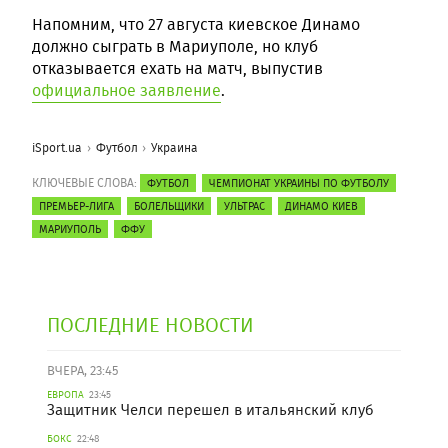
Напомним, что 27 августа киевское Динамо
должно сыграть в Мариуполе, но клуб
отказывается ехать на матч, выпустив
официальное заявление
.
iSport.ua
Футбол
Украина
КЛЮЧЕВЫЕ СЛОВА:
ФУТБОЛ
ЧЕМПИОНАТ УКРАИНЫ ПО ФУТБОЛУ
ПРЕМЬЕР-ЛИГА
БОЛЕЛЬЩИКИ
УЛЬТРАС
ДИНАМО КИЕВ
МАРИУПОЛЬ
ФФУ
ПОСЛЕДНИЕ НОВОСТИ
ВЧЕРА, 23:45
ЕВРОПА
23:45
Защитник Челси перешел в итальянский клуб
БОКС
22:48