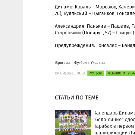
Динамо: Коваль – Морозюк, Хачери
70), Буяльский – Цыганков, Гонсале
Александрия: Панькив – Пашаев, Г
Старенький (Полярус, 57) – Грицук (
Предупреждения: Гонсалес – Банад
iSport.ua
Футбол
Украина
КЛЮЧЕВЫЕ СЛОВА:
ФУТБОЛ
ЧЕМПИОНАТ УКР
СТАТЬИ ПО ТЕМЕ
Календарь Динамо
"бело-синие" одо
Карабах в первом
квалификации Ли