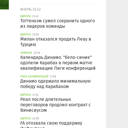
ВЧЕРА, 23:42
ЕВРОПА
23:42
Тоттенхэм сумел сохранить одного
из лидеров команды
ЕВРОПА
23:05
Милан отказался продать Леау в
Турцию
УКРАИНА
22:40
Календарь Динамо: "бело-синие"
одолели Карабах в первом матче
квалификации Лиги конференций
ЛИГА КОНФЕРЕНЦИЙ
21:58
Динамо одержало минимальную
победу над Карабахом
ЕВРОПА
21:30
Реал после длительных
переговоров продлил контракт с
Винисиусом
ЕВРОПА
20:55
FA отозвала свою поддержку