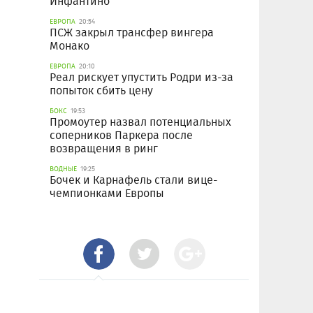
Инфантино
ЕВРОПА
20:54
ПСЖ закрыл трансфер вингера
Монако
ЕВРОПА
20:10
Реал рискует упустить Родри из-за
попыток сбить цену
БОКС
19:53
Промоутер назвал потенциальных
соперников Паркера после
возвращения в ринг
ВОДНЫЕ
19:25
Бочек и Карнафель стали вице-
чемпионками Европы