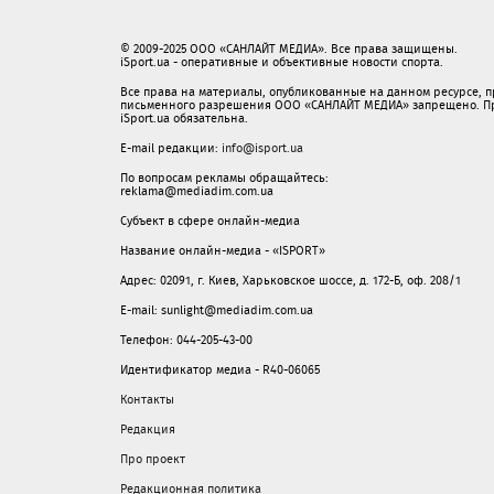
© 2009-2025 ООО «САНЛАЙТ МЕДИА». Все права защищены.
iSport.ua - оперативные и объективные новости спорта.
Все права на материалы, опубликованные на данном ресурсе, 
письменного разрешения ООО «САНЛАЙТ МЕДИА» запрещено. При
iSport.ua обязательна.
E-mail редакции:
info@isport.ua
По вопросам рекламы обращайтесь:
reklama@mediadim.com.ua
Субъект в сфере онлайн-медиа
Название онлайн-медиа - «ISPORT»
Адрес: 02091, г. Киев, Харьковское шоссе, д. 172-Б, оф. 208/1
E-mail: sunlight@mediadim.com.ua
Телефон: 044-205-43-00
Идентификатор медиа - R40-06065
Контакты
Редакция
Про проект
Редакционная политика