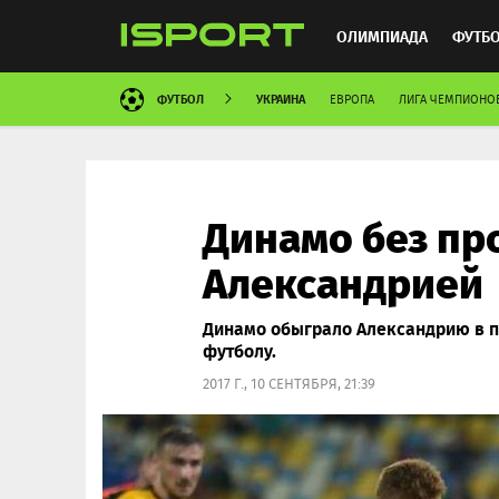
ОЛИМПИАДА
ФУТБ
ФУТБОЛ
УКРАИНА
ЕВРОПА
ЛИГА ЧЕМПИОНО
ХОККЕЙ
ММА
АВ
Динамо без пр
Александрией
Динамо обыграло Александрию в п
футболу.
2017 Г., 10 СЕНТЯБРЯ, 21:39