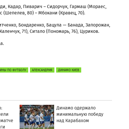
ди, Кадар, Пиварич – Сидорчук, Гармаш (Мораес,
с (Шепелев, 80) – Мбокани (Кравец, 70).
итченко, Бондаренко, Бацула — Банада, Запорожан,
Каленчук, 71), Ситало (Пономарь, 76), Цуриков.
а.
АИНЫ ПО ФУТБОЛУ
АЛЕКСАНДРИЯ
ДИНАМО КИЕВ
:
Динамо одержало
лели
минимальную победу
 матче
над Карабахом
ги