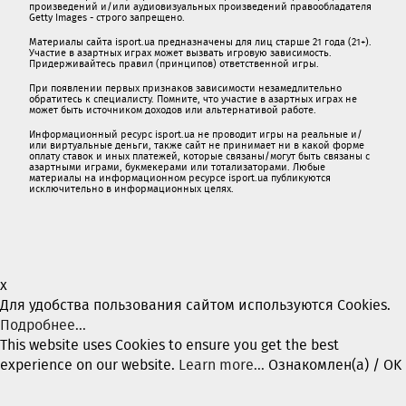
произведений и/или аудиовизуальных произведений правообладателя
Getty Images - строго запрещено.
Материалы сайта isport.ua предназначены для лиц старше 21 года (21+).
Участие в азартных играх может вызвать игровую зависимость.
Придерживайтесь правил (принципов) ответственной игры.
При появлении первых признаков зависимости незамедлительно
обратитесь к специалисту. Помните, что участие в азартных играх не
может быть источником доходов или альтернативой работе.
Информационный ресурс isport.ua не проводит игры на реальные и/
или виртуальные деньги, также сайт не принимает ни в какой форме
oплaту ставок и иных платежей, которые связаны/могут быть связаны c
азартными игрaми, букмекерами или тотализаторами. Любые
материалы на информационном ресурсе isport.ua публикуютcя
исключительно в информационных целях.
x
Для удобства пользования сайтом используются Cookies.
Подробнее...
This website uses Cookies to ensure you get the best
experience on our website.
Learn more...
Ознакомлен(а) / OK