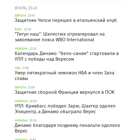
ВЧЕРА, 23:45
ЕВРОПА
23:45
Защитник Челси перешел в итальянский клуб
БОКС
22:48
"Титул наш": Шелестюк отреагировал на
завоевание пояса WBO International
УКРАИНА
22:20
Календарь Динамо: "бело-синие" стартовали в
УПЛ с победы над Вересом
НБА
21:58
Умер пятикратный чемпион НБА и член Зала
славы
ЕВРОПА
21:09
Защитник сборной Франции вернулся в ПСЖ
УКРАИНА
20:30
УПЛ: Кривбасс победил Зарю, Шахтер одолел
Эпицентр, а Динамо обыграло Верес
УКРАИНА
20:10
Динамо благодаря позднему пенальти одолело
Верес
УКРАИНА
19:50