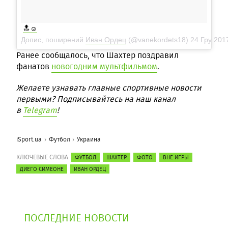
🔝☺️
Допис, поширений
Иван Ордец
(@vanekordets18)
24 Гру 201
Ранее сообщалось, что Шахтер поздравил
фанатов
новогодним мультфильмом
.
Желаете узнавать главные спортивные новости
первыми? Подписывайтесь на наш канал
в
Telegram
!
iSport.ua
Футбол
Украина
КЛЮЧЕВЫЕ СЛОВА:
ФУТБОЛ
ШАХТЕР
ФОТО
ВНЕ ИГРЫ
ДИЕГО СИМЕОНЕ
ИВАН ОРДЕЦ
ПОСЛЕДНИЕ НОВОСТИ