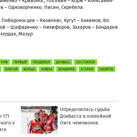
именко – Кривонос, Посевин – Корж – Алексанян-
в – Одноворченко, Лисин, Скребела
Победоносцев – Яковлевс, Кугут – Хакимов, Вл.
агой – Шафаренко – Никифоров, Захаров – Бондарев
 Чердак, Мазур
ТУРА
ПЕРВЫЙ
ПОЕДИНОК
ДОНБАСС
СОСТОЯЛСЯ
БЛАГОЙ
БОЛЬШ
ЧЕРДАК
БОНДАРЕВ
ЕГОРОВ
ЗАХАРОВ
Определилась судьба
 171
Донбасса в хоккейной
ного к
Лиге чемпионов
иге