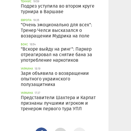
ТЕННИС
19:59
Подрез уступила во втором круге
турнира в Варшаве
ЕВРОПА
19:35
"Очень эмоционально для всех":
Тренер Челси высказался о
возвращении Мудрика на поле
БОКС
18:54
"Вскоре выйду на ринг": Паркер
отреагировал на снятие бана за
употребление наркотиков
УКРАИНА
18:19
Заря объявила о возвращении
опытного украинского
полузащитника
УКРАИНА
17:37
Представители Шахтера и Карпат
признаны лучшими игроком и
тренером первого тура УПЛ