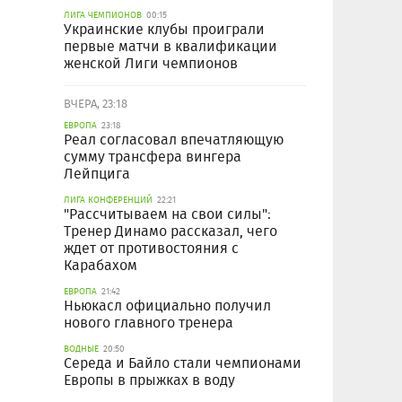
ЛИГА ЧЕМПИОНОВ
00:15
Украинские клубы проиграли
первые матчи в квалификации
женской Лиги чемпионов
ВЧЕРА, 23:18
ЕВРОПА
23:18
Реал согласовал впечатляющую
сумму трансфера вингера
Лейпцига
ЛИГА КОНФЕРЕНЦИЙ
22:21
"Рассчитываем на свои силы":
Тренер Динамо рассказал, чего
ждет от противостояния с
Карабахом
ЕВРОПА
21:42
Ньюкасл официально получил
нового главного тренера
ВОДНЫЕ
20:50
Середа и Байло стали чемпионами
Европы в прыжках в воду