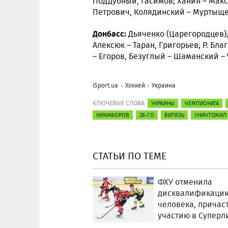
Поддубный, Гасимов; Ханин – Макс
Петрович, Колядинский – Муртыще
Донбасс:
Дьяченко (Царегородцев); 
Алексюк – Таран, Григорьев; Р. Бл
– Егоров, Безуглый – Шаманский –
iSport.ua
Хоккей
Украина
КЛЮЧЕВЫЕ СЛОВА:
УКРАИНЫ
ЧЕМПИОНАТА
НИКИФОРОВ
26-ГО
ВИТЯЗЬ
УНИЧТОЖИЛ
СТАТЬИ ПО ТЕМЕ
ФХУ отменила
дисквалификацию
человека, причаст
участию в Суперл