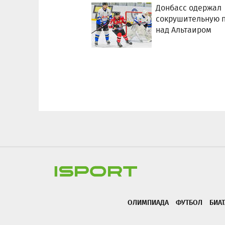
Донбасс одержал
сокрушительную 
над Альтаиром
ОЛИМПИАДА
ФУТБОЛ
БИА