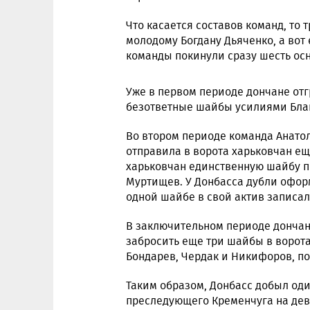
Что касается составов команд, то
молодому Богдану Дьяченко, а вот 
команды покинули сразу шесть ос
Уже в первом периоде дончане отг
безответные шайбы усилиями Благ
Во втором периоде команда Анато
отправила в ворота харьковчан ещ
харьковчан единственную шайбу п
Муртищев. У Донбасса дубли оформ
одной шайбе в свой актив записал
В заключительном периоде дончане
забросить еще три шайбы в ворота
Бондарев, Чердак и Никифоров, п
Таким образом, Донбасс добыл оди
преследующего Кременчуга на девя