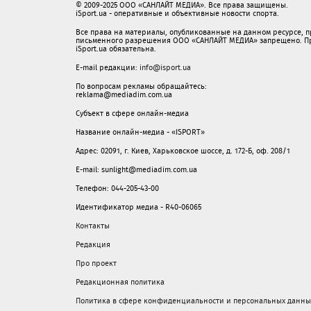
© 2009-2025 ООО «САНЛАЙТ МЕДИА». Все права защищены.
iSport.ua - оперативные и объективные новости спорта.
Все права на материалы, опубликованные на данном ресурсе, 
письменного разрешения ООО «САНЛАЙТ МЕДИА» запрещено. При
iSport.ua обязательна.
E-mail редакции:
info@isport.ua
По вопросам рекламы обращайтесь:
reklama@mediadim.com.ua
Субъект в сфере онлайн-медиа
Название онлайн-медиа - «ISPORT»
Адрес: 02091, г. Киев, Харьковское шоссе, д. 172-Б, оф. 208/1
E-mail: sunlight@mediadim.com.ua
Телефон: 044-205-43-00
Идентификатор медиа - R40-06065
Контакты
Редакция
Про проект
Редакционная политика
Политика в сфере конфиденциальности и персональных данны