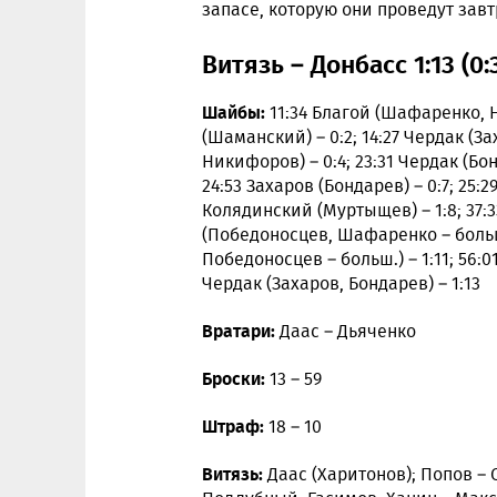
запасе, которую они проведут зав
Витязь – Донбасс 1:13 (0:3,
Шайбы:
11:34 Благой (Шафаренко, Н
(Шаманский) – 0:2; 14:27 Чердак (З
Никифоров) – 0:4; 23:31 Чердак (Бон
24:53 Захаров (Бондарев) – 0:7; 25:2
Колядинский (Муртыщев) – 1:8; 37:3
(Победоносцев, Шафаренко – больш
Победоносцев – больш.) – 1:11; 56:01
Чердак (Захаров, Бондарев) – 1:13
Вратари:
Даас – Дьяченко
Броски:
13 – 59
Штраф:
18 – 10
Витязь:
Даас (Харитонов); Попов – 