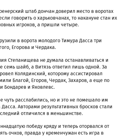
 тренерский штаб дончан доверил место в воротах
если говорить о харьковчанах, то накануне стан их
новных игроков, а пришли четыре.
рузили в ворота молодого Тимура Дасса три
ого, Егорова и Чердака.
лия Степанищева не думала останавливаться и
е семь шайб, а Витязь ответил лишь одной. За
ровел Колядинский, которому ассистировал
или Благой, Егоров, Чердак, Захаров, а еще по
и Бондарев и Яковлевс.
 чуть расслабились, но и это не помешало им
 Дасса. Авторами результативных бросков стали
оследний отличился в меньшинстве.
ннадцатую победу кряду и теперь оторвался от
ть очков, правда у кременчужан есть игра в