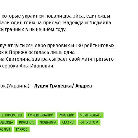
а которые украинки подали два эйса, единожды
рали один гейм на приеме. Надежда и Людмила
 сыгранных в нынешнем году.
олучат 19 тысяч евро призовых и 130 рейтинговых
ок в Париже осталась лишь одна
а Свитолина завтра сыграет свой матч третьего
в сербки Аны Иванович.
Луция Градецка/ Андреа
к (Украина) –
ТЕННИСИСТКИ
СОРЕВНОВАНИЙ
ФРАНЦИИ
ЧЕМПИОНАТЕ
НАДЕЖДА
КИЧЕНОК
ЛЮДМИЛА
СЕСТРЫ
ОТКРЫТОМ
РОЛАН
ГАРРОС