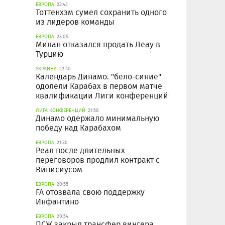
ЕВРОПА
23:42
Тоттенхэм сумел сохранить одного
из лидеров команды
ЕВРОПА
23:05
Милан отказался продать Леау в
Турцию
УКРАИНА
22:40
Календарь Динамо: "бело-синие"
одолели Карабах в первом матче
квалификации Лиги конференций
ЛИГА КОНФЕРЕНЦИЙ
21:58
Динамо одержало минимальную
победу над Карабахом
ЕВРОПА
21:30
Реал после длительных
переговоров продлил контракт с
Винисиусом
ЕВРОПА
20:55
FA отозвала свою поддержку
Инфантино
ЕВРОПА
20:54
ПСЖ закрыл трансфер вингера