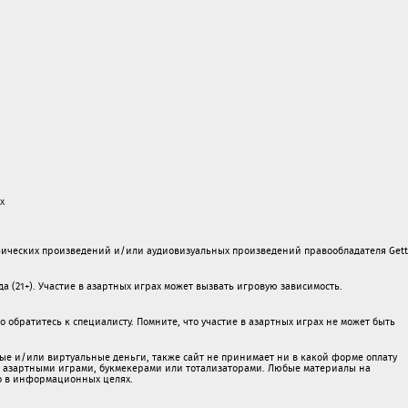
х
ических произведений и/или аудиовизуальных произведений правообладателя Gett
а (21+). Участие в азартных играх может вызвать игровую зависимость.
обратитесь к специалисту. Помните, что участие в азартных играх не может быть
ые и/или виртуальные деньги, также сайт не принимает ни в какой форме oплaту
 c азартными игрaми, букмекерами или тотализаторами. Любые материалы на
о в информационных целях.