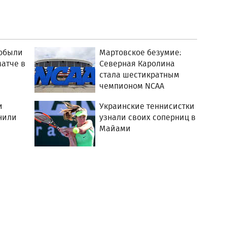
добыли
Мартовское безумие:
матче в
Северная Каролина
стала шестикратным
чемпионом NCAA
и
Украинские теннисистки
нили
узнали своих соперниц в
Майами