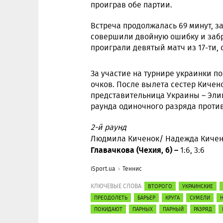
проиграв обе партии.
Встреча продолжалась 69 минут, з
совершили двойную ошибку и заб
проиграли девятый матч из 17-ти,
За участие на турнире украинки п
очков. После вылета сестер Кичен
представительница Украины – Элин
раунда одиночного разряда проти
2-й раунд
Людмила Киченок/ Надежда Кичено
Главачкова (Чехия, 6) –
1:6, 3:6
iSport.ua
Теннис
КЛЮЧЕВЫЕ СЛОВА:
ВТОРОГО
УКРАИНСКИЕ
ПРЕОДОЛЕТЬ
БАРЬЕР
КРУГА
СУМЕЛИ
ПОКИДАЮТ
ПАРНЫХ
ПАРНЫЙ
РАЗРЯД