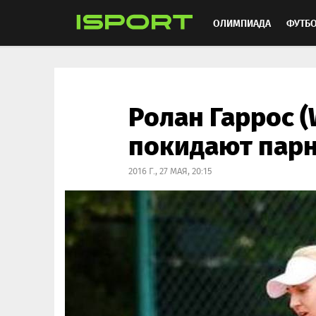
ОЛИМПИАДА
ФУТБ
ХОККЕЙ
ММА
АВ
Ролан Гаррос (
покидают пар
2016 Г., 27 МАЯ, 20:15