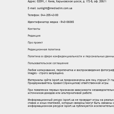
Адрес: 02091, г. Киев, Харьковское шоссе, д. 172-Б, оф. 208/1
E-mail: sunlight@mediadim.com.ua
Телефон: 044-205-43-00
Идентификатор медиа - R40-06065
Контакты
Редакция
Про проект
Редакционная политика
Политика в сфере конфиденциальности и персональных данны
Пользовательское соглашение
Любое копирование, перепечатка и воспроизведение фотограф
Images - строго запрещено.
Материалы сайта isport.ua предназначены для лиц старше 21 год
Придерживайтесь правил (принципов) ответственной игры.
При появлении первых признаков зависимости незамедлительно 
источником доходов или альтернативой работе.
Информационный ресурс isport.ua не проводит игры на реальн
ставок и иных платежей, которые связаны/могут быть связаны
информационном ресурсе isport.ua публикуютcя исключительн