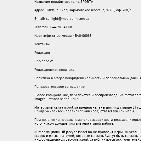
Название онлайн-медиа - «ISPORT»
Адрес: 02091, г. Киев, Харьковское шоссе, д. 172-Б, оф. 208/1
E-mail: sunlight@mediadim.com.ua
Телефон: 044-205-43-00
Идентификатор медиа - R40-06065
Контакты
Редакция
Про проект
Редакционная политика
Политика в сфере конфиденциальности и персональных данны
Пользовательское соглашение
Любое копирование, перепечатка и воспроизведение фотограф
Images - строго запрещено.
Материалы сайта isport.ua предназначены для лиц старше 21 год
Придерживайтесь правил (принципов) ответственной игры.
При появлении первых признаков зависимости незамедлительно 
источником доходов или альтернативой работе.
Информационный ресурс isport.ua не проводит игры на реальн
ставок и иных платежей, которые связаны/могут быть связаны
информационном ресурсе isport.ua публикуютcя исключительн