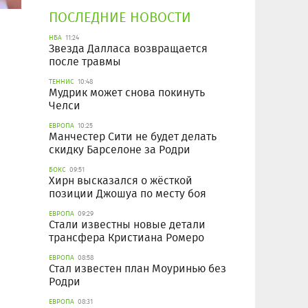
ПОСЛЕДНИЕ НОВОСТИ
НБА
11:24
Звезда Далласа возвращается
после травмы
ТЕННИС
10:48
Мудрик может снова покинуть
Челси
ЕВРОПА
10:25
Манчестер Сити не будет делать
скидку Барселоне за Родри
БОКС
09:51
Хирн высказался о жёсткой
позиции Джошуа по месту боя
ЕВРОПА
09:29
Стали известны новые детали
трансфера Кристиана Ромеро
ЕВРОПА
08:58
Стал известен план Моуринью без
Родри
ЕВРОПА
08:31