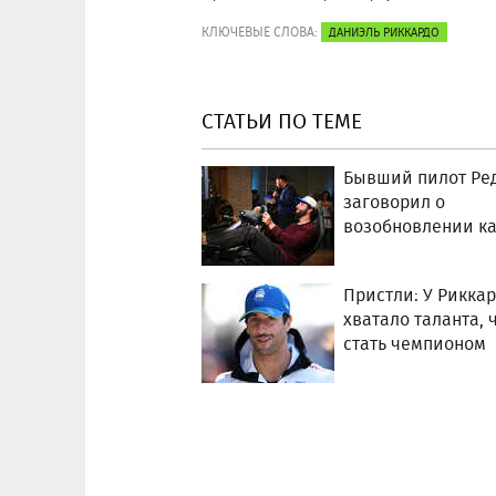
КЛЮЧЕВЫЕ СЛОВА:
ДАНИЭЛЬ РИККАРДО
СТАТЬИ ПО ТЕМЕ
Бывший пилот Ред
заговорил о
возобновлении к
Пристли: У Рикка
хватало таланта, 
стать чемпионом