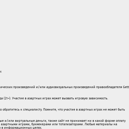
х
ических произведений и/или аудиовизуальных произведений правообладателя Gett
а (21+). Участие в азартных играх может вызвать игровую зависимость.
обратитесь к специалисту. Помните, что участие в азартных играх не может быть
ые и/или виртуальные деньги, также сайт не принимает ни в какой форме oплaту
 c азартными игрaми, букмекерами или тотализаторами. Любые материалы на
о в информационных целях.