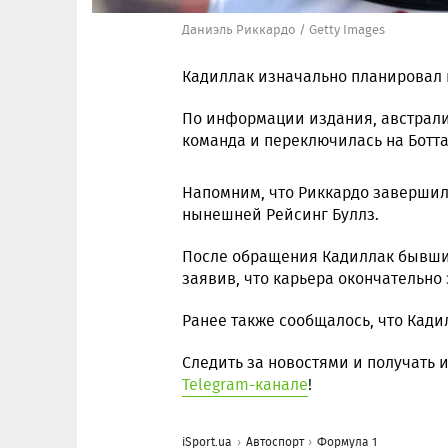
Даниэль Риккардо / Getty Images
Кадиллак изначально планировал п
По информации издания, австрали
команда и переключилась на Ботта
Напомним, что Риккардо завершил 
нынешней Рейсинг Буллз.
После обращения Кадиллак бывший
заявив, что карьера окончательно
Ранее также сообщалось, что Кад
Следить за новостями и получать
Telegram-канале
!
iSport.ua
Автоспорт
Формула 1