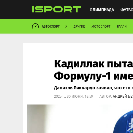
ОЛИМПИАДА
ФУТБ
АВТОСПОРТ
ДРУГИЕ
МОТОСПОРТ
РАЛЛИ
ХОККЕЙ
ММА
АВ
Кадиллак пыта
Формулу-1 име
Даниэль Риккардо заявил, что его
2025 Г., 30 ИЮНЯ, 18:59 АВТОР:
АНДРЕЙ Б