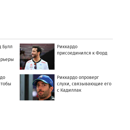
 Булл
Риккардо
присоединился к Форд
арьеры
рдо
Риккардо опроверг
чтобы
слухи, связывающие его
с Кадиллак