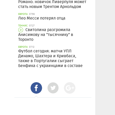
Романо: новичок Ливерпуля может
стать новым Трентом Арнольдом
ЕВРОПА
07:56
Лео Месси потерял отца
ТЕННИС
07:27
Свитолина разгромила
Анисимову на "тысячнику" в
Торонто
ЕВРОПА
07:12
Футбол сегодня: матчи УПЛ
Динамо, Шахтера и Кривбаса,
также в Португалии сыграет
Бенфика с украинцами в составе