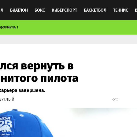
ОЛ
БИАТЛОН
БОКС
КИБЕРСПОРТ
БАСКЕТБОЛ
ТЕННИС
ФОРМУЛА 1
ТОСПОРТ
лся вернуть в
нитого пилота
 карьера завершена.
ЕЗУГЛЫЙ