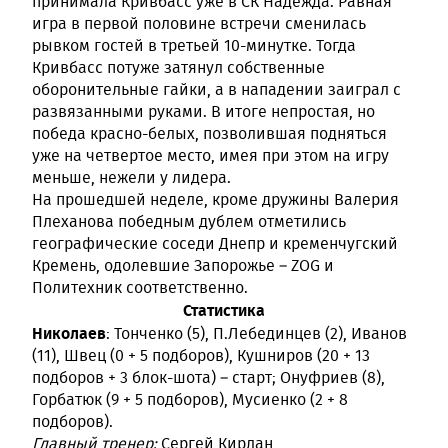
принимала Кривбасс уже в СК Надежда. Равная
игра в первой половине встречи сменилась
рывком гостей в третьей 10-минутке. Тогда
Кривбасс потуже затянул собственные
оборонительные гайки, а в нападении заиграл с
развязанными руками. В итоге непростая, но
победа красно-белых, позволившая подняться
уже на четвертое место, имея при этом на игру
меньше, нежели у лидера.
На прошедшей неделе, кроме дружины Валерия
Плеханова победным дублем отметились
географические соседи Днепр и кременчугский
Кремень, одолевшие Запорожье – ZOG и
Политехник соответственно.
Статистика
Николаев
: Тонченко (5), П.Лебединцев (2), Иванов
(11), Швец (0 + 5 подборов), Кушниров (20 + 13
подборов + 3 блок-шота) – старт; Онуфриев (8),
Горбатюк (9 + 5 подборов), Мусиенко (2 + 8
подборов).
Главный тренер:
Сергей Кирлан