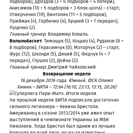
подборов), Дроздов (3 + 6 подборов + 4 потери),
Анисимов (10 + 5 подборов + 3 блок-шота) – старт;
Отверченко (19), Винтоняк (11 + 5 подборов),
Приймак (4), Горбенко (4), Буцкий (3 + 7 передач),
Луценко (2).
Главный тренер
: Владимир Коваль.
Волыньбаскет
: Тимощук (5), Коцько (4), Рудаков (8 +
8 подборов), Герасимчук (0), Моторчук (2) – старт;
Фурс (12), Шкондя (5), Дикий (5), Федчук (4 + 7
передач), Глушко (2), Дейна (2).
Главный тренер
: Дмитрий Чайковский
Возвращение недели
16 декабря 2016 года. Южный. ФСК Олимп
Химик – БИПА – 72:64 (16:10, 23:13, 13:15, 20:26)
На прошлой неделе БИПА подписала достаточно
сильного легионера – Кевина Бристола.
Американец в сезоне 2013/2014 уже имел опыт
выступлений в чемпионате Украины за МБК
Николаев. Тогда Бристол был одним из лучших
больших во всей лиге, но из-за известных