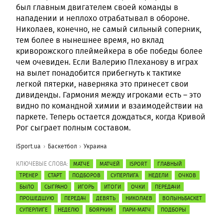
был главным двигателем своей команды в
нападении и неплохо отрабатывал в обороне.
Николаев, конечно, не самый сильный соперник,
тем более в нынешнее время, но вклад
криворожского плеймейкера в обе победы более
чем очевиден. Если Валерию Плеханову в играх
на вылет понадобится прибегнуть к тактике
легкой пятерки, наверняка это принесет свои
дивиденды. Гармония между игроками есть – это
видно по командной химии и взаимодействии на
паркете. Теперь остается дождаться, когда Кривой
Рог сыграет полным составом.
iSport.ua
Баскетбол
Украина
КЛЮЧЕВЫЕ СЛОВА:
МАТЧЕ
МАТЧЕЙ
ISPORT
ГЛАВНЫЙ
ТРЕНЕР
СТАРТ
ПОДБОРОВ
СУПЕРЛИГА
НЕДЕЛИ
ОЧКОВ
БЫЛО
СЫГРАНО
ИГОРЬ
ИТОГИ
ОЧКИ
ПЕРЕДАЧИ
ПРОШЕДШУЮ
ПЕРЕДАЧ
ДЕВЯТЬ
НИКОЛАЕВ
ВОЛЫНЬБАСКЕТ
СУПЕРЛИГЕ
НЕДЕЛЮ
БОЯРКИН
ПАРИ-МАТЧ
ПОДБОРЫ