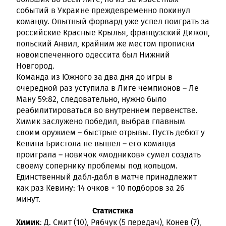
событий в Украине преждевременно покинул
команду. Опытный форвард уже успел поиграть за
российские Красные Крылья, французский Дижон,
польский Анвил, крайним же местом прописки
новоиспеченного одессита был Нижний
Новгород.
Команда из Южного за два дня до игры в
очередной раз уступила в Лиге чемпионов – Ле
Ману 59:82, следовательно, нужно было
реабилитироваться во внутреннем первенстве.
Химик заслужено победил, выбрав главным
своим оружием – быстрые отрывы. Пусть дебют у
Кевина Бристола не вышел – его команда
проиграла – новичок «модников» сумел создать
своему сопернику проблемы под кольцом.
Единственный дабл-дабл в матче принадлежит
как раз Кевину: 14 очков + 10 подборов за 26
минут.
Статистика
Химик
: Д. Смит (10), Рябчук (5 передач), Конев (7),