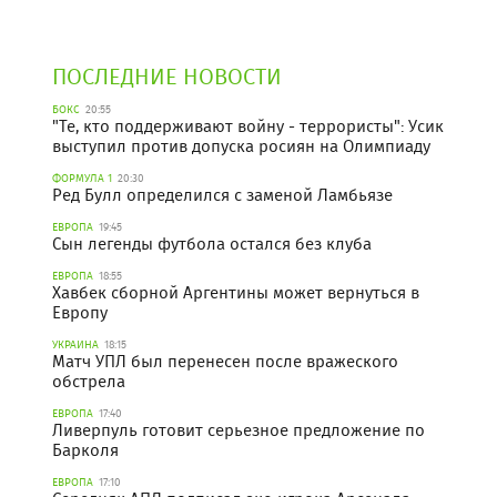
ПОСЛЕДНИЕ НОВОСТИ
БОКС
20:55
"Те, кто поддерживают войну - террористы": Усик
выступил против допуска росиян на Олимпиаду
ФОРМУЛА 1
20:30
Ред Булл определился с заменой Ламбьязе
ЕВРОПА
19:45
Сын легенды футбола остался без клуба
ЕВРОПА
18:55
Хавбек сборной Аргентины может вернуться в
Европу
УКРАИНА
18:15
Матч УПЛ был перенесен после вражеского
обстрела
ЕВРОПА
17:40
Ливерпуль готовит серьезное предложение по
Барколя
ЕВРОПА
17:10