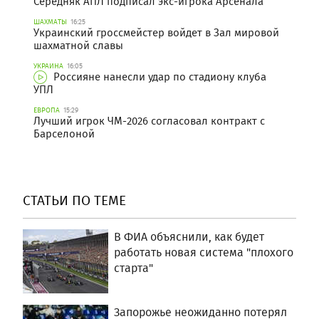
Середняк АПЛ подписал экс-игрока Арсенала
ШАХМАТЫ
16:25
Украинский гроссмейстер войдет в Зал мировой
шахматной славы
УКРАИНА
16:05
Россияне нанесли удар по стадиону клуба
УПЛ
ЕВРОПА
15:29
Лучший игрок ЧМ-2026 согласовал контракт с
Барселоной
СТАТЬИ ПО ТЕМЕ
В ФИА объяснили, как будет
работать новая система "плохого
старта"
Запорожье неожиданно потерял