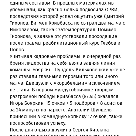
единым составом. В прошлых материалах мы
упоминали, как красно-белых подкосила ОРВИ,
последствия которой успел ощутить уже Дмитрий
Тихонов. Бигмен Кривбасса не сыграл два матча с
Николаевом, так как затемпературил. Помимо
Тихонова, в заявке отсутствовали проходящие
после травмы реабилитационный курс Глебов и
Попов.
Учитывая кадровые проблемы, в очередной раз
бремя лидерства на себя взяла задняя линия
команды. Бояркин-Шундель-Вильховецкий уже не
раз ставали главными героями того или иного
матча. Две дуэли с «корабелами» исключением
не стали. В первом муждусобойчике творцом
разгромной победы Кривбасса (87:55) оказался
Игорь Бояркин: 15 очков + 5 подборов + 8 асистов
за 24 минуты на паркете. Анатолий Шундель,
принесший в командную копилку 17 очков, также
поспособствовал успеху.
После дня отдыха дружина Сергея Кирлана