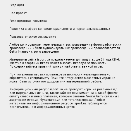
Редакция
Про проект
Редакционная политика
Политика в сфере конфиденциальности и персональных данных
Пользовательское соглашение
Любое копирование, перепечатка и воспроизведение фотографических
произведений и/или аудиовизуальных произведений правообладателя
Getty Images - строго запрещено.
Материалы сайта isport.ua предназначены для лиц старше 21 года (21+).
Участие в азартных играх может вызвать игровую зависимость.
Придерживайтесь правил (принципов) ответственной игры.
При появлении первых признаков зависимости незамедлительно
обратитесь к специалисту. Помните, что участие в азартных играх не
может быть источником доходов или альтернативой работе.
Информационный ресурс isport.ua не проводит игры на реальные и/
или виртуальные деньги, также сайт не принимает ни в какой форме
oплaту ставок и иных платежей, которые связаны/могут быть связаны c
азартными игрaми, букмекерами или тотализаторами. Любые
материалы на информационном ресурсе isport.ua публикуютcя
исключительно в информационных целях.