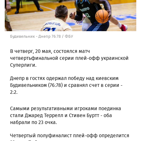
Будивельник - Днепр 76:78 / ФБУ
В четверг, 20 мая, состоялся матч
четвертьфинальной серии плей-офф украинской
Суперлиги.
Днепр в гостях одержал победу над киевским
Будивельником (76:78) и сравнял счет в серии -
2:2.
Самыми результативными игроками поединка
стали Джаред Террелл и Стивен Буртт - оба
набрали по 23 очка.
Четвертый полуфиналист плей-офф определится