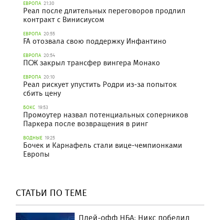
ЕВРОПА
21:30
Реал после длительных переговоров продлил
контракт с Винисиусом
ЕВРОПА
20:55
FA отозвала свою поддержку Инфантино
ЕВРОПА
20:54
ПСЖ закрыл трансфер вингера Монако
ЕВРОПА
20:10
Реал рискует упустить Родри из-за попыток
сбить цену
БОКС
19:53
Промоутер назвал потенциальных соперников
Паркера после возвращения в ринг
ВОДНЫЕ
19:25
Бочек и Карнафель стали вице-чемпионками
Европы
СТАТЬИ ПО ТЕМЕ
Плей-офф НБА: Никс победил