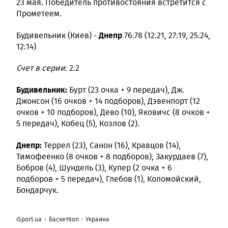
23 мая. Победитель противостояния встретится с
Прометеем.
Днепр
Будивельник (Киев) -
76:78 (12:21, 27:19, 25:24,
12:14)
Счет в серии
: 2:2
Будивельник:
Бурт (23 очка + 9 передач), Дж.
Джонсон (16 очков + 14 подборов), Дэвенпорт (12
очков + 10 подборов), Дево (10), Яковичс (8 очков +
5 передач), Кобец (5), Козлов (2).
Днепр:
Террел (23), Санон (16), Кравцов (14),
Тимофеенко (8 очков + 8 подборов), Закурдаев (7),
Бобров (4), Шундель (3), Купер (2 очка + 6
подборов + 5 передач), Глебов (1), Коломойский,
Бондарчук.
iSport.ua
Баскетбол
Украина