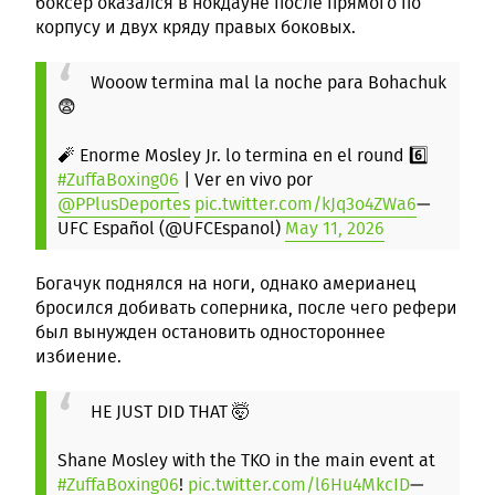
боксер оказался в нокдауне после прямого по
корпусу и двух кряду правых боковых.
Wooow termina mal la noche para Bohachuk
😨
🧨 Enorme Mosley Jr. lo termina en el round 6️⃣
#ZuffaBoxing06
| Ver en vivo por
@PPlusDeportes
pic.twitter.com/kJq3o4ZWa6
—
UFC Español (@UFCEspanol)
May 11, 2026
Богачук поднялся на ноги, однако америанец
бросился добивать соперника, после чего рефери
был вынужден остановить одностороннее
избиение.
HE JUST DID THAT 🤯
Shane Mosley with the TKO in the main event at
#ZuffaBoxing06
!
pic.twitter.com/l6Hu4MkcID
—