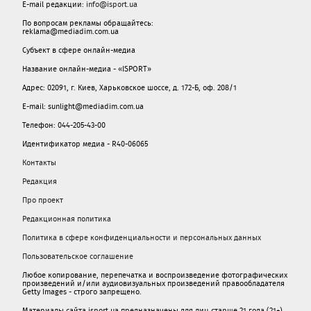
E-mail редакции:
info@isport.ua
По вопросам рекламы обращайтесь:
reklama@mediadim.com.ua
Субъект в сфере онлайн-медиа
Название онлайн-медиа - «ISPORT»
Адрес: 02091, г. Киев, Харьковское шоссе, д. 172-Б, оф. 208/1
E-mail: sunlight@mediadim.com.ua
Телефон: 044-205-43-00
Идентификатор медиа - R40-06065
Контакты
Редакция
Про проект
Редакционная политика
Политика в сфере конфиденциальности и персональных данных
Пользовательское соглашение
Любое копирование, перепечатка и воспроизведение фотографических
произведений и/или аудиовизуальных произведений правообладателя
Getty Images - строго запрещено.
Материалы сайта isport.ua предназначены для лиц старше 21 года (21+).