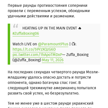
Первые раунды противостояния соперники
провели с переменным успехом, обоюдными
удачными действиями и разменами.
HEATING UP IN THE MAIN EVENT 🔥
#ZuffaBoxing06
Watch LIVE on
@ParamountPlus
| 📺:
https://t.co/59YzXQzG6D
pic.twitter.com/1hApoTMDxP
— Zuffa_Boxing
(@Zuffa_Boxing)
May 11, 2026
На последних секундах четвертого раунда Мозли-
младшему удалось опасно достать и потрясти
оппонента, однако Богачука спас гонг. В
следующей трехминутке американец попытался
развить свой успех, но безрезультатно.
Тем не менее уже в шестом раунде украинский