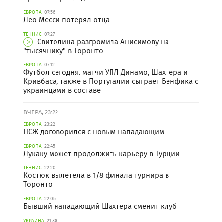
ЕВРОПА
07:56
Лео Месси потерял отца
ТЕННИС
07:27
Свитолина разгромила Анисимову на
"тысячнику" в Торонто
ЕВРОПА
07:12
Футбол сегодня: матчи УПЛ Динамо, Шахтера и
Кривбаса, также в Португалии сыграет Бенфика с
украинцами в составе
ВЧЕРА, 23:22
ЕВРОПА
23:22
ПСЖ договорился с новым нападающим
ЕВРОПА
22:45
Лукаку может продолжить карьеру в Турции
ТЕННИС
22:20
Костюк вылетела в 1/8 финала турнира в
Торонто
ЕВРОПА
22:05
Бывший нападающий Шахтера сменит клуб
УКРАИНА
21:30