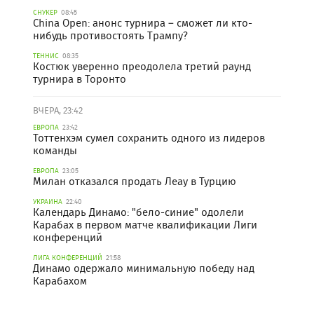
СНУКЕР
08:45
China Open: анонс турнира – сможет ли кто-
нибудь противостоять Трампу?
ТЕННИС
08:35
Костюк уверенно преодолела третий раунд
турнира в Торонто
ВЧЕРА, 23:42
ЕВРОПА
23:42
Тоттенхэм сумел сохранить одного из лидеров
команды
ЕВРОПА
23:05
Милан отказался продать Леау в Турцию
УКРАИНА
22:40
Календарь Динамо: "бело-синие" одолели
Карабах в первом матче квалификации Лиги
конференций
ЛИГА КОНФЕРЕНЦИЙ
21:58
Динамо одержало минимальную победу над
Карабахом