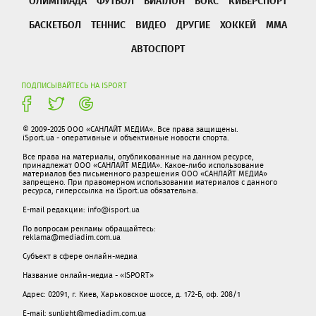
ОЛИМПИАДА
ФУТБОЛ
БИАТЛОН
БОКС
КИБЕРСПОРТ
БАСКЕТБОЛ
ТЕННИС
ВИДЕО
ДРУГИЕ
ХОККЕЙ
ММА
АВТОСПОРТ
ПОДПИСЫВАЙТЕСЬ НА ISPORT
© 2009-2025 ООО «САНЛАЙТ МЕДИА». Все права защищены.
iSport.ua - оперативные и объективные новости спорта.
Все права на материалы, опубликованные на данном ресурсе,
принадлежат ООО «САНЛАЙТ МЕДИА». Какое-либо использование
материалов без письменного разрешения ООО «САНЛАЙТ МЕДИА»
запрещено. При правомерном использовании материалов с данного
ресурса, гиперссылка на iSport.ua обязательна.
E-mail редакции:
info@isport.ua
По вопросам рекламы обращайтесь:
reklama@mediadim.com.ua
Субъект в сфере онлайн-медиа
Название онлайн-медиа - «ISPORT»
Адрес: 02091, г. Киев, Харьковское шоссе, д. 172-Б, оф. 208/1
E-mail: sunlight@mediadim.com.ua