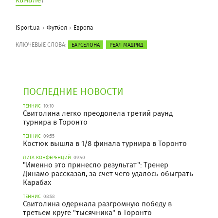
iSport.ua
Футбол
Европа
КЛЮЧЕВЫЕ СЛОВА:
БАРСЕЛОНА
РЕАЛ МАДРИД
ПОСЛЕДНИЕ НОВОСТИ
ТЕННИС
10:10
Свитолина легко преодолела третий раунд
турнира в Торонто
ТЕННИС
09:55
Костюк вышла в 1/8 финала турнира в Торонто
ЛИГА КОНФЕРЕНЦИЙ
09:40
"Именно это принесло результат": Тренер
Динамо рассказал, за счет чего удалось обыграть
Карабах
ТЕННИС
08:58
Свитолина одержала разгромную победу в
третьем круге "тысячника" в Торонто