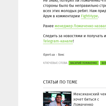
Не знаю, потерял ли Ломаченко что-
стороны было бы неправильно стро
всех этих молодых ребят. Нам прид
Арум в комментарии
FightHype
.
Ранее
менеджер Ломаченко назва
Следить за новостями и получать
Telegram-канале
!
iSport.ua
Бокс
КЛЮЧЕВЫЕ СЛОВА:
ВАСИЛИЙ ЛОМАЧЕНКО
БО
СТАТЬИ ПО ТЕМЕ
Мексиканский че
хочет биться с
Ломаченко