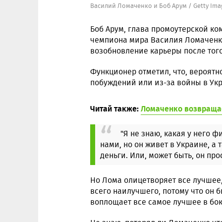
Василий Ломаченко и Боб Арум / Getty Ima
Боб Арум, глава промоутерской ко
чемпиона мира Василия Ломаченк
возобновление карьеры после того,
Функционер отметил, что, вероятн
побуждений или из-за войны в Ук
Читай также:
Ломаченко возвращае
"Я не знаю, какая у него 
нами, но он живет в Украине, а
деньги. Или, может быть, он пр
Но Лома олицетворяет все лучшее,
всего наилучшего, потому что он 
воплощает все самое лучшее в бок