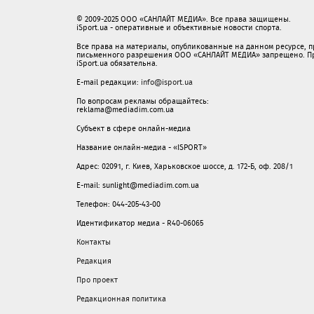
© 2009-2025 ООО «САНЛАЙТ МЕДИА». Все права защищены.
iSport.ua - оперативные и объективные новости спорта.
Все права на материалы, опубликованные на данном ресурсе, 
письменного разрешения ООО «САНЛАЙТ МЕДИА» запрещено. При
iSport.ua обязательна.
E-mail редакции:
info@isport.ua
По вопросам рекламы обращайтесь:
reklama@mediadim.com.ua
Субъект в сфере онлайн-медиа
Название онлайн-медиа - «ISPORT»
Адрес: 02091, г. Киев, Харьковское шоссе, д. 172-Б, оф. 208/1
E-mail: sunlight@mediadim.com.ua
Телефон: 044-205-43-00
Идентификатор медиа - R40-06065
Контакты
Редакция
Про проект
Редакционная политика