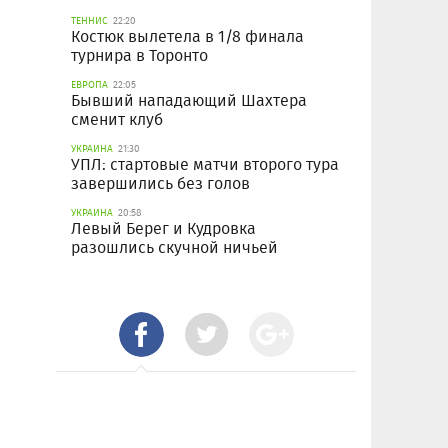
ТЕННИС
22:20
Костюк вылетела в 1/8 финала
турнира в Торонто
ЕВРОПА
22:05
Бывший нападающий Шахтера
сменит клуб
УКРАИНА
21:30
УПЛ: стартовые матчи второго тура
завершились без голов
УКРАИНА
20:58
Левый Берег и Кудровка
разошлись скучной ничьей