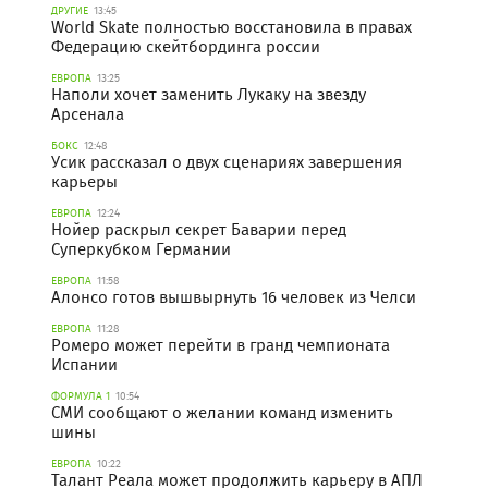
ДРУГИЕ
13:45
World Skate полностью восстановила в правах
Федерацию скейтбординга россии
ЕВРОПА
13:25
Наполи хочет заменить Лукаку на звезду
Арсенала
БОКС
12:48
Усик рассказал о двух сценариях завершения
карьеры
ЕВРОПА
12:24
Нойер раскрыл секрет Баварии перед
Суперкубком Германии
ЕВРОПА
11:58
Алонсо готов вышвырнуть 16 человек из Челси
ЕВРОПА
11:28
Ромеро может перейти в гранд чемпионата
Испании
ФОРМУЛА 1
10:54
СМИ сообщают о желании команд изменить
шины
ЕВРОПА
10:22
Талант Реала может продолжить карьеру в АПЛ