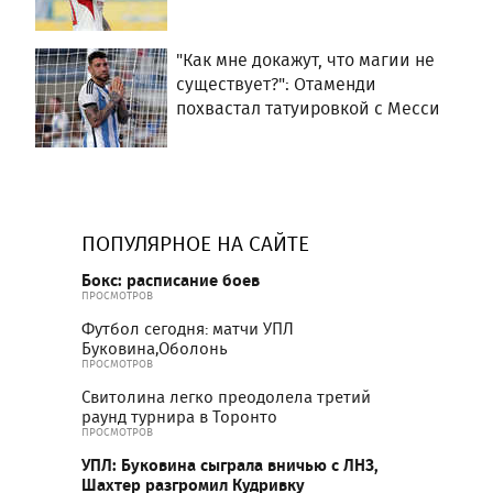
"Как мне докажут, что магии не
существует?": Отаменди
похвастал татуировкой с Месси
ПОПУЛЯРНОЕ НА САЙТЕ
Бокс: расписание боев
ПРОСМОТРОВ
Футбол сегодня: матчи УПЛ
Буковина,Оболонь
ПРОСМОТРОВ
Свитолина легко преодолела третий
раунд турнира в Торонто
ПРОСМОТРОВ
УПЛ: Буковина сыграла вничью с ЛНЗ,
Шахтер разгромил Кудривку