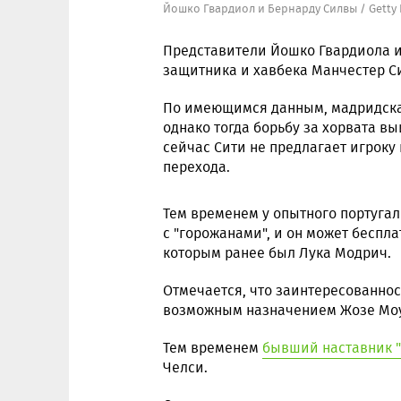
Йошко Гвардиол и Бернарду Силвы / Getty
Представители Йошко Гвардиола и
защитника и хавбека Манчестер С
По имеющимся данным, мадридская
однако тогда борьбу за хорвата вы
сейчас Сити не предлагает игроку 
перехода.
Тем временем у опытного португа
с "горожанами", и он может беспла
которым ранее был Лука Модрич.
Отмечается, что заинтересованност
возможным назначением Жозе Моур
Тем временем
бывший наставник 
Челси.