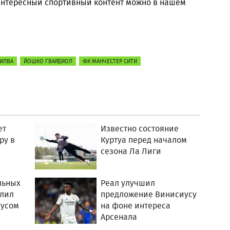
 интересный спортивный контент можно в нашем
СИЛВА
ЙОШКО ГВАРДИОЛ
ФК МАНЧЕСТЕР СИТИ
ет
Известно состояние
ру в
Куртуа перед началом
сезона Ла Лиги
льных
Реал улучшил
длил
предложение Винисиусу
иусом
на фоне интереса
Арсенала