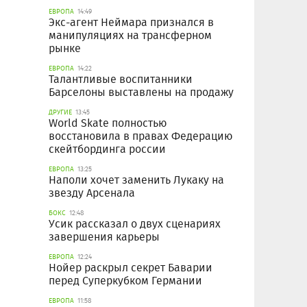
ЕВРОПА
14:49
Экс-агент Неймара признался в
манипуляциях на трансферном
рынке
ЕВРОПА
14:22
Талантливые воспитанники
Барселоны выставлены на продажу
ДРУГИЕ
13:45
World Skate полностью
восстановила в правах Федерацию
скейтбординга россии
ЕВРОПА
13:25
Наполи хочет заменить Лукаку на
звезду Арсенала
БОКС
12:48
Усик рассказал о двух сценариях
завершения карьеры
ЕВРОПА
12:24
Нойер раскрыл секрет Баварии
перед Суперкубком Германии
ЕВРОПА
11:58