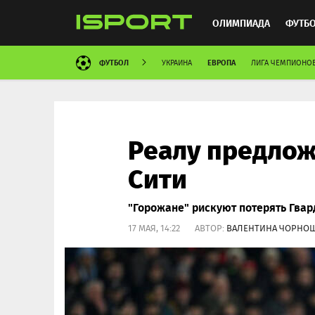
ОЛИМПИАДА
ФУТБ
ФУТБОЛ
ЕВРОПА
УКРАИНА
ЛИГА ЧЕМПИОНО
ХОККЕЙ
ММА
АВ
Реалу предлож
Сити
"Горожане" рискуют потерять Гвар
17 МАЯ, 14:22 АВТОР:
ВАЛЕНТИНА ЧОРНО