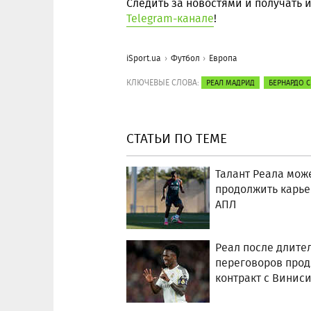
Следить за новостями и получать
Telegram-канале
!
iSport.ua
Футбол
Европа
КЛЮЧЕВЫЕ СЛОВА:
РЕАЛ МАДРИД
БЕРНАРДО 
СТАТЬИ ПО ТЕМЕ
Талант Реала мож
продолжить карье
АПЛ
Реал после длите
переговоров про
контракт с Винис