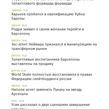
талантливого форварда форварда
УКРАИНА
17:10
Харьков пробился в квалификацию Кубка
Европы
ЕВРОПА
16:25
Родри заявил о своем желании перейти в
Барселону
ЕВРОПА
14:49
Экс-агент Неймара признался в манипуляциях на
трансферном рынке
ЕВРОПА
14:22
Талантливые воспитанники Барселоны
выставлены на продажу
ДРУГИЕ
13:45
World Skate полностью восстановила в правах
Федерацию скейтбординга россии
ЕВРОПА
13:25
Наполи хочет заменить Лукаку на звезду
Арсенала
БОКС
12:48
Усик рассказал о двух сценариях завершения
карьеры