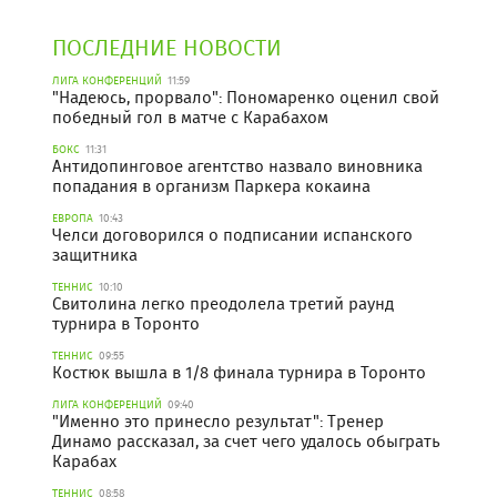
ПОСЛЕДНИЕ НОВОСТИ
ЛИГА КОНФЕРЕНЦИЙ
11:59
"Надеюсь, прорвало": Пономаренко оценил свой
победный гол в матче с Карабахом
БОКС
11:31
Антидопинговое агентство назвало виновника
попадания в организм Паркера кокаина
ЕВРОПА
10:43
Челси договорился о подписании испанского
защитника
ТЕННИС
10:10
Свитолина легко преодолела третий раунд
турнира в Торонто
ТЕННИС
09:55
Костюк вышла в 1/8 финала турнира в Торонто
ЛИГА КОНФЕРЕНЦИЙ
09:40
"Именно это принесло результат": Тренер
Динамо рассказал, за счет чего удалось обыграть
Карабах
ТЕННИС
08:58