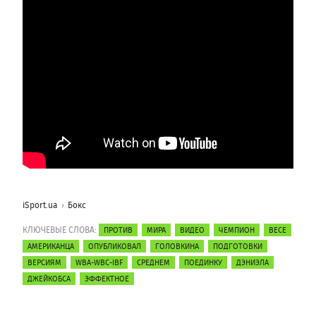
iSport.ua
Бокс
КЛЮЧЕВЫЕ СЛОВА:
ПРОТИВ
МИРА
ВИДЕО
ЧЕМПИОН
ВЕСЕ
АМЕРИКАНЦА
ОПУБЛИКОВАЛ
ГОЛОВКИНА
ПОДГОТОВКИ
ВЕРСИЯМ
WBA-WBC-IBF
СРЕДНЕМ
ПОЕДИНКУ
ДЭНИЭЛА
ДЖЕЙКОБСА
ЭФФЕКТНОЕ