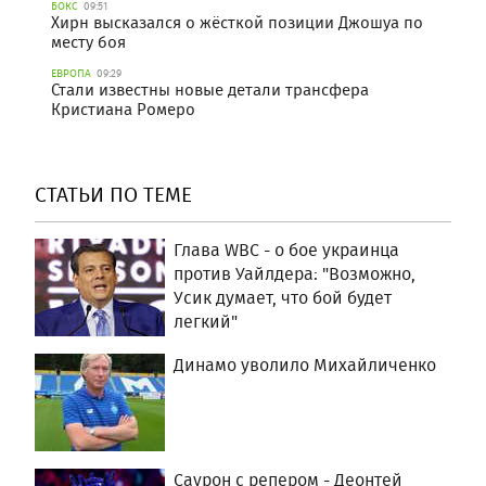
БОКС
09:51
Хирн высказался о жёсткой позиции Джошуа по
месту боя
ЕВРОПА
09:29
Стали известны новые детали трансфера
Кристиана Ромеро
СТАТЬИ ПО ТЕМЕ
Глава WBC - о бое украинца
против Уайлдера: "Возможно,
Усик думает, что бой будет
легкий"
Динамо уволило Михайличенко
Саурон с репером - Деонтей