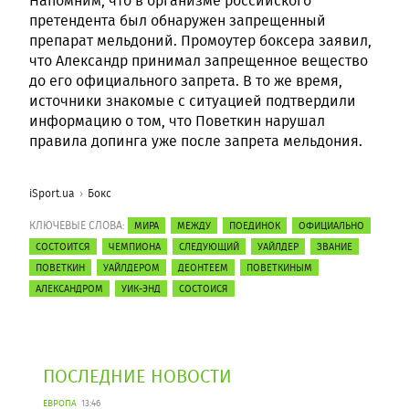
Напомним, что в организме российского
претендента был обнаружен запрещенный
препарат мельдоний. Промоутер боксера заявил,
что Александр принимал запрещенное вещество
до его официального запрета. В то же время,
источники знакомые с ситуацией подтвердили
информацию о том, что Поветкин нарушал
правила допинга уже после запрета мельдония.
iSport.ua
Бокс
КЛЮЧЕВЫЕ СЛОВА:
МИРА
МЕЖДУ
ПОЕДИНОК
ОФИЦИАЛЬНО
СОСТОИТСЯ
ЧЕМПИОНА
СЛЕДУЮЩИЙ
УАЙЛДЕР
ЗВАНИЕ
ПОВЕТКИН
УАЙЛДЕРОМ
ДЕОНТЕЕМ
ПОВЕТКИНЫМ
АЛЕКСАНДРОМ
УИК-ЭНД
СОСТОИСЯ
ПОСЛЕДНИЕ НОВОСТИ
ЕВРОПА
13:46