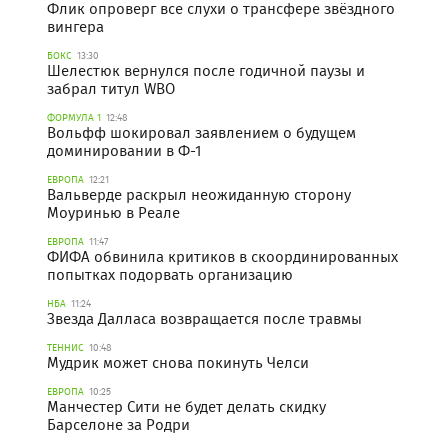
Флик опроверг все слухи о трансфере звёздного
вингера
БОКС
13:30
Шелестюк вернулся после годичной паузы и
забрал титул WBO
ФОРМУЛА 1
12:48
Вольфф шокировал заявлением о будущем
доминировании в Ф-1
ЕВРОПА
12:21
Вальверде раскрыл неожиданную сторону
Моуринью в Реале
ЕВРОПА
11:47
ФИФА обвинила критиков в скоординированных
попытках подорвать организацию
НБА
11:24
Звезда Далласа возвращается после травмы
ТЕННИС
10:48
Мудрик может снова покинуть Челси
ЕВРОПА
10:25
Манчестер Сити не будет делать скидку
Барселоне за Родри