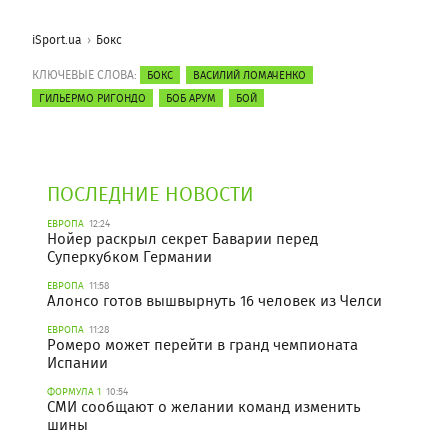
iSport.ua
Бокс
КЛЮЧЕВЫЕ СЛОВА:
БОКС
ВАСИЛИЙ ЛОМАЧЕНКО
ГИЛЬЕРМО РИГОНДО
БОБ АРУМ
БОЙ
ПОСЛЕДНИЕ НОВОСТИ
ЕВРОПА
12:24
Нойер раскрыл секрет Баварии перед
Суперкубком Германии
ЕВРОПА
11:58
Алонсо готов вышвырнуть 16 человек из Челси
ЕВРОПА
11:28
Ромеро может перейти в гранд чемпионата
Испании
ФОРМУЛА 1
10:54
СМИ сообщают о желании команд изменить
шины