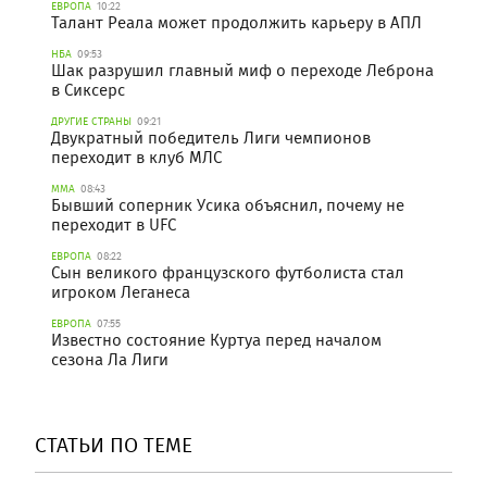
ЕВРОПА
10:22
Талант Реала может продолжить карьеру в АПЛ
НБА
09:53
Шак разрушил главный миф о переходе Леброна
в Сиксерс
ДРУГИЕ СТРАНЫ
09:21
Двукратный победитель Лиги чемпионов
переходит в клуб МЛС
ММА
08:43
Бывший соперник Усика объяснил, почему не
переходит в UFC
ЕВРОПА
08:22
Сын великого французского футболиста стал
игроком Леганеса
ЕВРОПА
07:55
Известно состояние Куртуа перед началом
сезона Ла Лиги
СТАТЬИ ПО ТЕМЕ