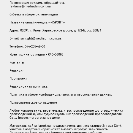
По вопросам рекламы обращайтесь:
reklama@mediadim.com.ua
Субъект в сфере онлайн-медиа
Название онлайн-медиа - «ISPORT»
Адрес: 02091, г. Киев, Харьковское шоссе, д. 172-Б, оф. 208/1
E-mail: sunlight@mediadim.com.ua
Телефон: 044-205-43-00
Идентификатор медиа - R40-06065
Контакты
Редакция
Про проект
Редакционная политика
Политика в сфере конфиденциальности и персональных данных
Пользовательское соглашение
Любое копирование, перепечатка и воспроизведение фотографических
произведений и/или аудиовизуальных произведений правообладателя
Getty Images - строго запрещено.
Материалы сайта isport.ua предназначены для лиц старше 21 года (21+).
Участие в азартных играх может вызвать игровую зависимость.
Придерживайтесь правил (принципов) ответственной игры.