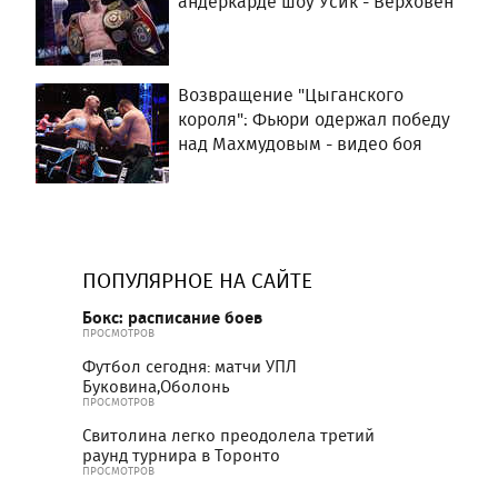
андеркарде шоу Усик - Верховен
Возвращение "Цыганского
короля": Фьюри одержал победу
над Махмудовым - видео боя
ПОПУЛЯРНОЕ НА САЙТЕ
Бокс: расписание боев
ПРОСМОТРОВ
Футбол сегодня: матчи УПЛ
Буковина,Оболонь
ПРОСМОТРОВ
Свитолина легко преодолела третий
раунд турнира в Торонто
ПРОСМОТРОВ