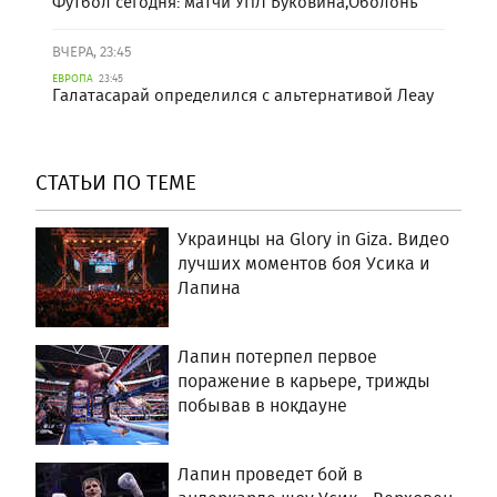
Футбол сегодня: матчи УПЛ Буковина,Оболонь
ВЧЕРА, 23:45
ЕВРОПА
23:45
Галатасарай определился с альтернативой Леау
СТАТЬИ ПО ТЕМЕ
Украинцы на Glory in Giza. Видео
лучших моментов боя Усика и
Лапина
Лапин потерпел первое
поражение в карьере, трижды
побывав в нокдауне
Лапин проведет бой в