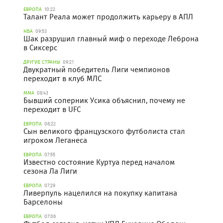
ЕВРОПА
10:22
Талант Реала может продолжить карьеру в АПЛ
НБА
09:53
Шак разрушил главный миф о переходе Леброна
в Сиксерс
ДРУГИЕ СТРАНЫ
09:21
Двукратный победитель Лиги чемпионов
переходит в клуб МЛС
ММА
08:43
Бывший соперник Усика объяснил, почему не
переходит в UFC
ЕВРОПА
08:22
Сын великого французского футболиста стал
игроком Леганеса
ЕВРОПА
07:55
Известно состояние Куртуа перед началом
сезона Ла Лиги
ЕВРОПА
07:29
Ливерпуль нацелился на покупку капитана
Барселоны
ЕВРОПА
07:06