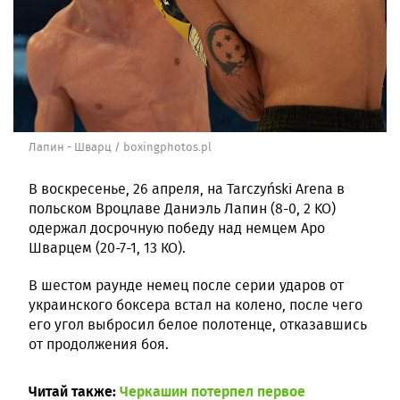
Лапин - Шварц / boxingphotos.pl
В воскресенье, 26 апреля, на Tarczyński Arena в
польском Вроцлаве Даниэль Лапин (8-0, 2 KO)
одержал досрочную победу над немцем Аро
Шварцем (20-7-1, 13 КО).
В шестом раунде немец после серии ударов от
украинского боксера встал на колено, после чего
его угол выбросил белое полотенце, отказавшись
от продолжения боя.
Читай также:
Черкашин потерпел первое