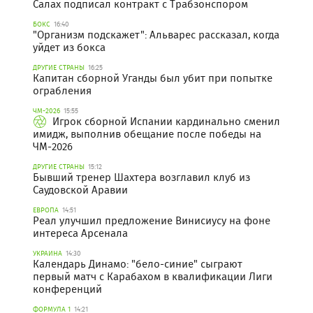
Салах подписал контракт с Трабзонспором
БОКС
16:40
"Организм подскажет": Альварес рассказал, когда
уйдет из бокса
ДРУГИЕ СТРАНЫ
16:25
Капитан сборной Уганды был убит при попытке
ограбления
ЧМ-2026
15:55
Игрок сборной Испании кардинально сменил
имидж, выполнив обещание после победы на
ЧМ-2026
ДРУГИЕ СТРАНЫ
15:12
Бывший тренер Шахтера возглавил клуб из
Саудовской Аравии
ЕВРОПА
14:51
Реал улучшил предложение Винисиусу на фоне
интереса Арсенала
УКРАИНА
14:30
Календарь Динамо: "бело-синие" сыграют
первый матч с Карабахом в квалификации Лиги
конференций
ФОРМУЛА 1
14:21