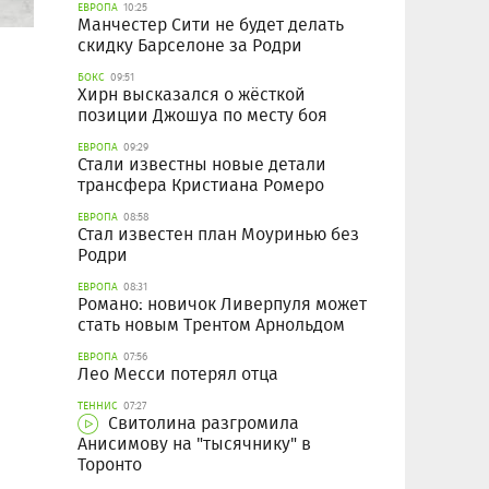
ЕВРОПА
10:25
Манчестер Сити не будет делать
скидку Барселоне за Родри
БОКС
09:51
Хирн высказался о жёсткой
позиции Джошуа по месту боя
ЕВРОПА
09:29
Стали известны новые детали
трансфера Кристиана Ромеро
ЕВРОПА
08:58
Стал известен план Моуринью без
Родри
ЕВРОПА
08:31
Романо: новичок Ливерпуля может
стать новым Трентом Арнольдом
ЕВРОПА
07:56
Лео Месси потерял отца
ТЕННИС
07:27
Свитолина разгромила
Анисимову на "тысячнику" в
Торонто