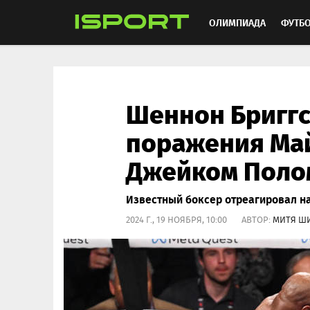
ОЛИМПИАДА
ФУТБ
ХОККЕЙ
ММА
АВ
Шеннон Бриггс
поражения Май
Джейком Поло
Известный боксер отреагировал на
2024 Г., 19 НОЯБРЯ, 10:00 АВТОР:
МИТЯ Ш