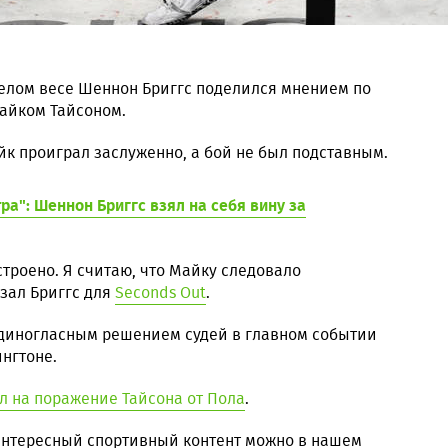
елом весе Шеннон Бриггс поделился мнением по
айком Тайсоном.
к проиграл заслуженно, а бой не был подставным.
тра": Шеннон Бриггс взял на себя вину за
дстроено. Я считаю, что Майку следовало
азал Бриггс для
Seconds Out
.
диногласным решением судей в главном событии
нгтоне.
л на поражение Тайсона от Пола
.
 интересный спортивный контент можно в нашем