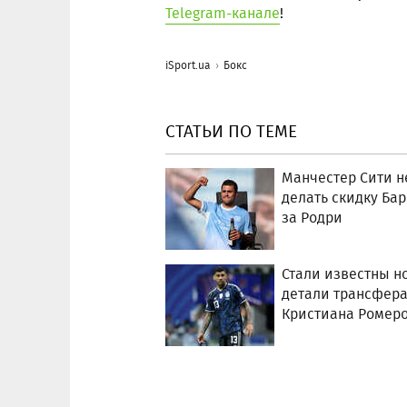
Telegram-канале
!
iSport.ua
Бокс
СТАТЬИ ПО ТЕМЕ
Манчестер Сити н
делать скидку Ба
за Родри
Стали известны н
детали трансфер
Кристиана Ромер