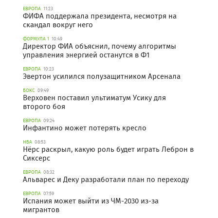
ЕВРОПА
11:23
ФИФА поддержала президента, несмотря на
скандал вокруг него
ФОРМУЛА 1
10:49
Директор ФИА объяснил, почему алгоритмы
управления энергией останутся в Ф1
ЕВРОПА
10:23
Эвертон усилился полузащитником Арсенала
БОКС
09:49
Верховен поставил ультиматум Усику для
второго боя
ЕВРОПА
09:24
Инфантино может потерять кресло
НБА
08:53
Нёрс раскрыл, какую роль будет играть Леброн в
Сиксерс
ЕВРОПА
08:32
Альварес и Деку разработали план по переходу
ЕВРОПА
07:59
Испания может выйти из ЧМ-2030 из-за
мигрантов