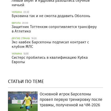
Левый Берег и Кудровка разошлись скучной
ничьей
УКРАИНА
20:30
Буковина так и не смогла додавить Оболонь
ЕВРОПА
20:00
Защитник Тоттенхэм сопротивляется трансферу
в Атлетико
ДРУГИЕ СТРАНЫ
19:30
Экс-хавбек Барселоны подписал контракт с
клубом МЛС
УКРАИНА
18:55
Систерс пробились в квалификацию Кубка
Европы
СТАТЬИ ПО ТЕМЕ
Основной игрок Барселоны
провел первую тренировку после
травмы, полученной на ЧМ-2026