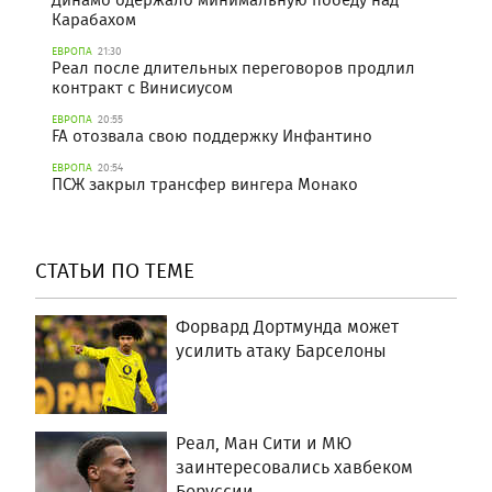
Карабахом
ЕВРОПА
21:30
Реал после длительных переговоров продлил
контракт с Винисиусом
ЕВРОПА
20:55
FA отозвала свою поддержку Инфантино
ЕВРОПА
20:54
ПСЖ закрыл трансфер вингера Монако
СТАТЬИ ПО ТЕМЕ
Форвард Дортмунда может
усилить атаку Барселоны
Реал, Ман Сити и МЮ
заинтересовались хавбеком
Боруссии