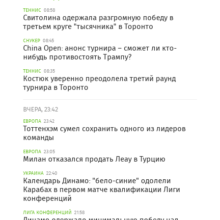
ТЕННИС
08:58
Свитолина одержала разгромную победу в
третьем круге "тысячника" в Торонто
СНУКЕР
08:45
China Open: анонс турнира – сможет ли кто-
нибудь противостоять Трампу?
ТЕННИС
08:35
Костюк уверенно преодолела третий раунд
турнира в Торонто
ВЧЕРА, 23:42
ЕВРОПА
23:42
Тоттенхэм сумел сохранить одного из лидеров
команды
ЕВРОПА
23:05
Милан отказался продать Леау в Турцию
УКРАИНА
22:40
Календарь Динамо: "бело-синие" одолели
Карабах в первом матче квалификации Лиги
конференций
ЛИГА КОНФЕРЕНЦИЙ
21:58
Динамо одержало минимальную победу над