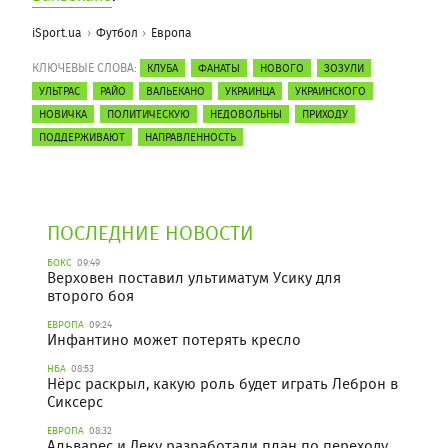
iSport.ua
Футбол
Европа
КЛЮЧЕВЫЕ СЛОВА:
КЛУБА
ФАНАТЫ
НОВОГО
ЗОЗУЛИ
УЛЬТРАС
РАЙО
ВАЛЬЕКАНО
УКРАИНЦА
УКРАИНСКОГО
НОВИЧКА
ПОЛИТИЧЕСКУЮ
НЕДОВОЛЬНЫ
ПРИХОДУ
ПОДДЕРЖИВАЮТ
НАПРАВЛЕННОСТЬ
ПОСЛЕДНИЕ НОВОСТИ
БОКС
09:49
Верховен поставил ультиматум Усику для
второго боя
ЕВРОПА
09:24
Инфантино может потерять кресло
НБА
08:53
Нёрс раскрыл, какую роль будет играть Леброн в
Сиксерс
ЕВРОПА
08:32
Альварес и Деку разработали план по переходу