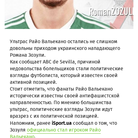
Ультрас Райо Вальекано остались не слишком
довольны приходом украинского нападающего
Романа Зозули.
Как сообщает ABC de Sevilla, причиной
недовольства болельщиков стали политические
взгляды футболиста, который известен своей
активной позицией.
Стоит отметить, что фанаты Райо Вальекано
исторически известны своей антифашистской
направленностью. По мнению большинства
ультрас, политические взгляды Зозули идут
вразрез с их политической позицией.
iSport.ua
Напомним, ранее
сообщал о том, что
Зозуля
официально стал игроком Райо
Вальекано
.