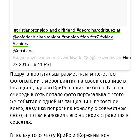
#cristianoronaldo and girlfriend #georginarodriguez at
@cafedechinitas tonight #ronaldo #fan #cr7 #video
#igstory
@cristiano
Видео опубликовано cr7worldwide 🌎 (@cr7worldwide)
Ноя
29 2016 в 6:41 PST
Подруга португальца разместила множество
фотографий с мероприятия на своей странице в
Instagram, однако КриРо на них не было. В свою
очередь в сеть попало фото португальца с этого
же события с одной из танцовщиц, вероятнее
всего, девушка попросила Роналду о совместном
фото, а потом выложила его на своих страницах в
соцсетях.
В пользу того, что у КриРо и Жоржины все