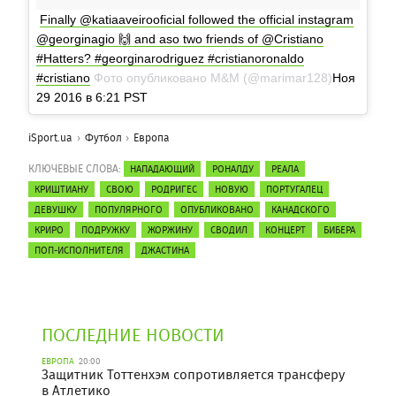
Finally @katiaaveirooficial followed the official instagram
@georginagio 🙌 and aso two friends of @Cristiano
#Hatters? #georginarodriguez #cristianoronaldo
#cristiano
Фото опубликовано M&M (@marimar128)
Ноя
29 2016 в 6:21 PST
iSport.ua
Футбол
Европа
КЛЮЧЕВЫЕ СЛОВА:
НАПАДАЮЩИЙ
РОНАЛДУ
РЕАЛА
КРИШТИАНУ
СВОЮ
РОДРИГЕС
НОВУЮ
ПОРТУГАЛЕЦ
ДЕВУШКУ
ПОПУЛЯРНОГО
ОПУБЛИКОВАНО
КАНАДСКОГО
КРИРО
ПОДРУЖКУ
ЖОРЖИНУ
СВОДИЛ
КОНЦЕРТ
БИБЕРА
ПОП-ИСПОЛНИТЕЛЯ
ДЖАСТИНА
ПОСЛЕДНИЕ НОВОСТИ
ЕВРОПА
20:00
Защитник Тоттенхэм сопротивляется трансферу
в Атлетико