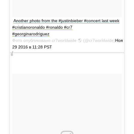
Another photo from the #justinbieber #concert last week
#cristianoronaldo #ronaldo #cr7
#georginarodriguez
Фото опубликовано cr7worldwide 🌎 (@cr7worldwide)
Ноя
29 2016 в 11:28 PST