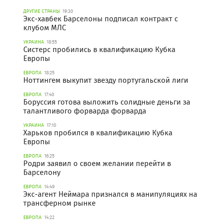
ДРУГИЕ СТРАНЫ
19:30
Экс-хавбек Барселоны подписал контракт с
клубом МЛС
УКРАИНА
18:55
Систерс пробились в квалификацию Кубка
Европы
ЕВРОПА
18:25
Ноттингем выкупит звезду португальской лиги
ЕВРОПА
17:40
Боруссия готова выложить солидные деньги за
талантливого форварда форварда
УКРАИНА
17:10
Харьков пробился в квалификацию Кубка
Европы
ЕВРОПА
16:25
Родри заявил о своем желании перейти в
Барселону
ЕВРОПА
14:49
Экс-агент Неймара признался в манипуляциях на
трансферном рынке
ЕВРОПА
14:22