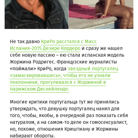
Не так давно
КриРо расстался с Мисс
Испания-2015 Дезире Кордеро
и сразу же нашел
себе новую пассию – ею стала испанская модель
Жоржина Родригес. Французские журналисты
«поймали» КриРо, когда
звездный португалец
«замаскировавшись», чтобы его не узнали
поклонники, прогуливался с Жоржиной в
парижском Диснейленде.
Многие критики португальца тут же принялись
утверждать, что девушку португалец нанял для
того, чтобы, якобы, в очередной раз показать себя
натуралом, а на самом-то деле он гомосексуалист,
но, похоже, отношения Криштиану и Жоржины
набирают обороты.