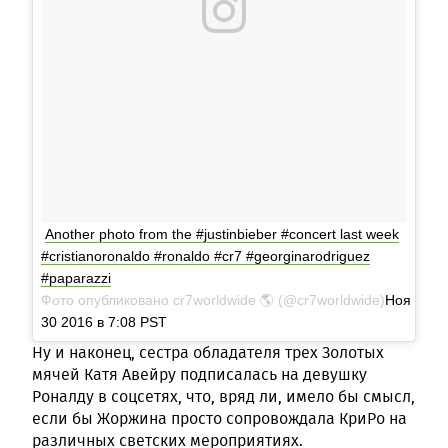
Another photo from the #justinbieber #concert last week
#cristianoronaldo #ronaldo #cr7 #georginarodriguez
#paparazzi
Фото опубликовано cr7worldwide 🌎 (@cr7worldwide)
Ноя
30 2016 в 7:08 PST
Ну и наконец, сестра обладателя трех Золотых
мячей Катя Авейру подписалась на девушку
Роналду в соцсетях, что, вряд ли, имело бы смысл,
если бы Жоржина просто сопровождала КриРо на
различных светских мероприятиях.