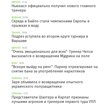
ЕВРОПА
21:42
Ньюкасл официально получил нового главного
тренера
ВОДНЫЕ
20:50
Середа и Байло стали чемпионами Европы в
прыжках в воду
ТЕННИС
19:59
Подрез уступила во втором круге турнира в
Варшаве
ЕВРОПА
19:35
"Очень эмоционально для всех": Тренер Челси
высказался о возвращении Мудрика на поле
БОКС
18:54
"Вскоре выйду на ринг": Паркер отреагировал на
снятие бана за употребление наркотиков
УКРАИНА
18:19
Заря объявила о возвращении опытного
украинского полузащитника
УКРАИНА
17:37
Представители Шахтера и Карпат признаны
лучшими игроком и тренером первого тура УПЛ