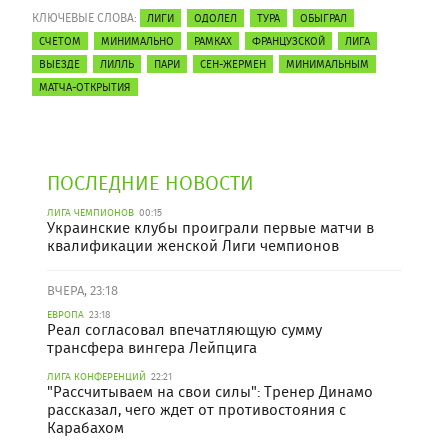
КЛЮЧЕВЫЕ СЛОВА:
ЛИГИ
ОДОЛЕЛ
ТУРА
ОБЫГРАЛ
СЧЕТОМ
МИНИМАЛЬНО
РАМКАХ
ФРАНЦУЗСКОЙ
ЛИГА
ВЫЕЗДЕ
ЛИЛЛЬ
ПАРИ
СЕН-ЖЕРМЕН
МИНИМАЛЬНЫМ
МАТЧА-ОТКРЫТИЯ
ПОСЛЕДНИЕ НОВОСТИ
ЛИГА ЧЕМПИОНОВ
00:15
Украинские клубы проиграли первые матчи в
квалификации женской Лиги чемпионов
ВЧЕРА, 23:18
ЕВРОПА
23:18
Реал согласовал впечатляющую сумму
трансфера вингера Лейпцига
ЛИГА КОНФЕРЕНЦИЙ
22:21
"Рассчитываем на свои силы": Тренер Динамо
рассказал, чего ждет от противостояния с
Карабахом