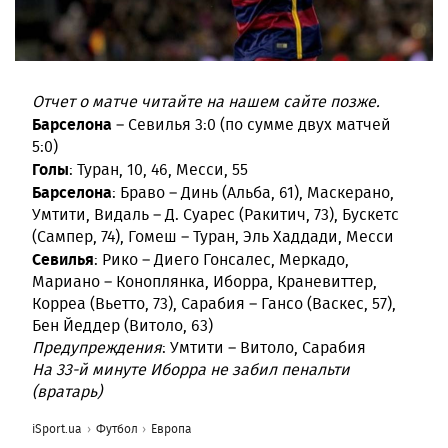
Отчет о матче читайте на нашем сайте позже.
Барселона
– Севилья 3:0 (по сумме двух матчей
5:0)
Голы
: Туран, 10, 46, Месси, 55
Барселона
: Браво – Динь (Альба, 61), Маскерано,
Умтити, Видаль – Д. Суарес (Ракитич, 73), Бускетс
(Сампер, 74), Гомеш – Туран, Эль Хаддади, Месси
Севилья
: Рико – Диего Гонсалес, Меркадо,
Мариано – Коноплянка, Иборра, Краневиттер,
Корреа (Вьетто, 73), Сарабия – Гансо (Васкес, 57),
Бен Йеддер (Витоло, 63)
Предупреждения
: Умтити – Витоло, Сарабия
На 33-й минуте Иборра не забил пенальти
(вратарь)
iSport.ua
Футбол
Европа