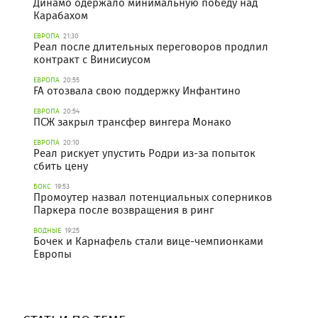
Динамо одержало минимальную победу над
Карабахом
ЕВРОПА
21:30
Реал после длительных переговоров продлил
контракт с Винисиусом
ЕВРОПА
20:55
FA отозвала свою поддержку Инфантино
ЕВРОПА
20:54
ПСЖ закрыл трансфер вингера Монако
ЕВРОПА
20:10
Реал рискует упустить Родри из-за попыток
сбить цену
БОКС
19:53
Промоутер назвал потенциальных соперников
Паркера после возвращения в ринг
ВОДНЫЕ
19:25
Бочек и Карнафель стали вице-чемпионками
Европы