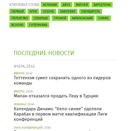
КЛЮЧЕВЫЕ СЛОВА:
ИСПАНИИ
ДВУХ
МАТЧЕЙ
БАРСЕЛОНА
ПЕРВЫЙ
КЛУБ
СЕЗОНЕ
ЗАВОЕВАЛ
ОБЛАДАТЕЛЬ
ПЕРЕИГРАЛ
СЕВИЛЬЮ
ТРОФЕЙ
КАТАЛОНСКИЙ
СУММЕ
ВСУХУЮ
СУПЕРКУБКА
ПОСЛЕДНИЕ НОВОСТИ
ВЧЕРА, 23:42
ЕВРОПА
23:42
Тоттенхэм сумел сохранить одного из лидеров
команды
ЕВРОПА
23:05
Милан отказался продать Леау в Турцию
УКРАИНА
22:40
Календарь Динамо: "бело-синие" одолели
Карабах в первом матче квалификации Лиги
конференций
ЛИГА КОНФЕРЕНЦИЙ
21:58