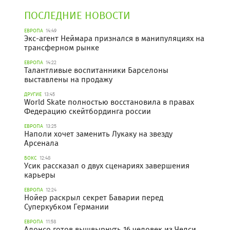
ПОСЛЕДНИЕ НОВОСТИ
ЕВРОПА
14:49
Экс-агент Неймара признался в манипуляциях на
трансферном рынке
ЕВРОПА
14:22
Талантливые воспитанники Барселоны
выставлены на продажу
ДРУГИЕ
13:45
World Skate полностью восстановила в правах
Федерацию скейтбординга россии
ЕВРОПА
13:25
Наполи хочет заменить Лукаку на звезду
Арсенала
БОКС
12:48
Усик рассказал о двух сценариях завершения
карьеры
ЕВРОПА
12:24
Нойер раскрыл секрет Баварии перед
Суперкубком Германии
ЕВРОПА
11:58
Алонсо готов вышвырнуть 16 человек из Челси