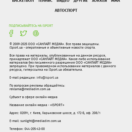
БАСКЕТБОЛ
ТЕННИС
ВИДЕО
ДРУГИЕ
ХОККЕЙ
ММА
АВТОСПОРТ
ПОДПИСЫВАЙТЕСЬ НА ISPORT
© 2009-2025 ООО «САНЛАЙТ МЕДИА». Все права защищены.
iSport.ua - оперативные и объективные новости спорта.
Все права на материалы, опубликованные на данном ресурсе,
принадлежат ООО «САНЛАЙТ МЕДИА». Какое-либо использование
материалов без письменного разрешения ООО «САНЛАЙТ МЕДИА»
запрещено. При правомерном использовании материалов с данного
ресурса, гиперссылка на iSport.ua обязательна.
E-mail редакции:
info@isport.ua
По вопросам рекламы обращайтесь:
reklama@mediadim.com.ua
Субъект в сфере онлайн-медиа
Название онлайн-медиа - «ISPORT»
Адрес: 02091, г. Киев, Харьковское шоссе, д. 172-Б, оф. 208/1
E-mail: sunlight@mediadim.com.ua
Телефон: 044-205-43-00