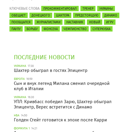
КЛЮЧЕВЫЕ СЛОВА:
ПРОКОММЕНТИРОВАЛ
ТРЕНЕР
УКРАИНЫ
ОБЕЩАЕТ
ДОНЕЦКОГО
ШАХТЕРА
ПРЕДСТОЯЩУЮ
ДИНАМО
ПООБЩАЛСЯ
ЖУРНАЛИСТАМИ
НАСТАВНИК
НОВЫЙ
ИГРУ
ПАУЛУ
БОРЬБУ
ФОНСЕКА
ЧЕМПИОНСТВО
СУПЕРКУБКА
ПОСЛЕДНИЕ НОВОСТИ
УКРАИНА
17:38
Шахтер обыграл в гостях Эпицентр
ЕВРОПА
16:59
Сын и внук легенд Милана сменил очередной
клуб в Италии
УКРАИНА
16:30
УПЛ: Кривбасс победил Зарю, Шахтер обыграл
Эпицентр, Верес встретится с Динамо
НБА
14:50
Голден Стейт готовится к эпохе после Карри
ФОРМУЛА 1
14:21