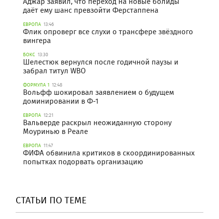
Аджар заявил, что переход на новые болиды
даёт ему шанс превзойти Ферстаппена
ЕВРОПА
13:46
Флик опроверг все слухи о трансфере звёздного
вингера
БОКС
13:30
Шелестюк вернулся после годичной паузы и
забрал титул WBO
ФОРМУЛА 1
12:48
Вольфф шокировал заявлением о будущем
доминировании в Ф-1
ЕВРОПА
12:21
Вальверде раскрыл неожиданную сторону
Моуринью в Реале
ЕВРОПА
11:47
ФИФА обвинила критиков в скоординированных
попытках подорвать организацию
СТАТЬИ ПО ТЕМЕ