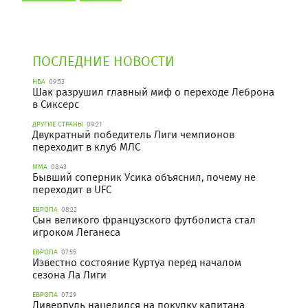
ПОСЛЕДНИЕ НОВОСТИ
НБА
09:53
Шак разрушил главный миф о переходе Леброна
в Сиксерс
ДРУГИЕ СТРАНЫ
09:21
Двукратный победитель Лиги чемпионов
переходит в клуб МЛС
ММА
08:43
Бывший соперник Усика объяснил, почему не
переходит в UFC
ЕВРОПА
08:22
Сын великого французского футболиста стал
игроком Леганеса
ЕВРОПА
07:55
Известно состояние Куртуа перед началом
сезона Ла Лиги
ЕВРОПА
07:29
Ливерпуль нацелился на покупку капитана