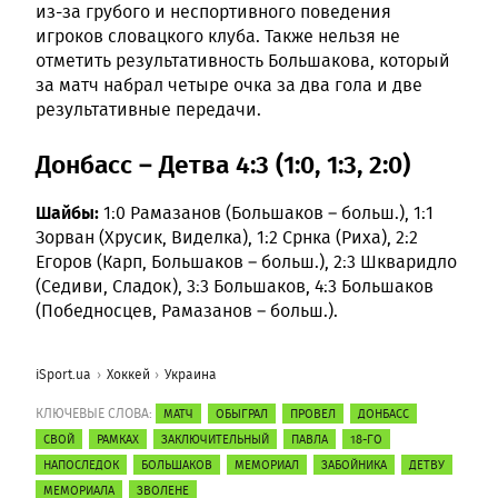
из-за грубого и неспортивного поведения
игроков словацкого клуба. Также нельзя не
отметить результативность Большакова, который
за матч набрал четыре очка за два гола и две
результативные передачи.
Донбасс – Детва 4:3 (1:0, 1:3, 2:0)
Шайбы:
1:0 Рамазанов (Большаков – больш.), 1:1
Зорван (Хрусик, Виделка), 1:2 Срнка (Риха), 2:2
Егоров (Карп, Большаков – больш.), 2:3 Шкваридло
(Седиви, Сладок), 3:3 Большаков, 4:3 Большаков
(Победносцев, Рамазанов – больш.).
iSport.ua
Хоккей
Украина
КЛЮЧЕВЫЕ СЛОВА:
МАТЧ
ОБЫГРАЛ
ПРОВЕЛ
ДОНБАСС
СВОЙ
РАМКАХ
ЗАКЛЮЧИТЕЛЬНЫЙ
ПАВЛА
18-ГО
НАПОСЛЕДОК
БОЛЬШАКОВ
МЕМОРИАЛ
ЗАБОЙНИКА
ДЕТВУ
МЕМОРИАЛА
ЗВОЛЕНЕ