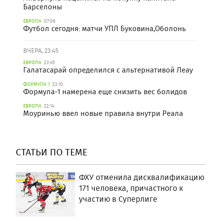
Барселоны
ЕВРОПА
07:06
Футбол сегодня: матчи УПЛ Буковина,Оболонь
ВЧЕРА, 23:45
ЕВРОПА
23:45
Галатасарай определился с альтернативой Леау
ФОРМУЛА 1
23:10
Формула-1 намерена еще снизить вес болидов
ЕВРОПА
22:14
Моуринью ввел новые правила внутри Реала
СТАТЬИ ПО ТЕМЕ
ФХУ отменила дисквалификацию
171 человека, причастного к
участию в Суперлиге